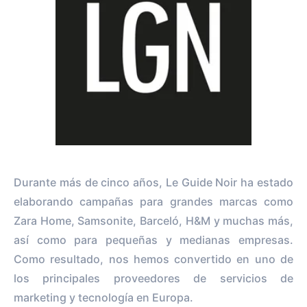
Durante más de cinco años, Le Guide Noir ha estado
elaborando campañas para grandes marcas como
Zara Home, Samsonite, Barceló, H&M y muchas más,
así como para pequeñas y medianas empresas.
Como resultado, nos hemos convertido en uno de
los principales proveedores de servicios de
marketing y tecnología en Europa.