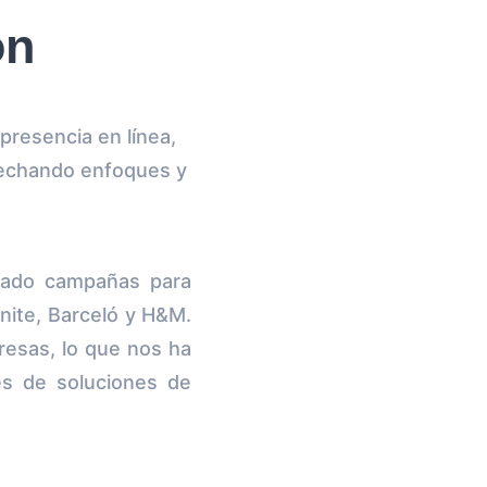
ón
presencia en línea,
vechando enfoques y
eado campañas para
ite, Barceló y H&M.
sas, lo que nos ha
s de soluciones de