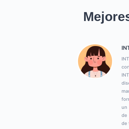
Mejores
IN
INT
con
INT
dis
mar
for
un 
de 
de 