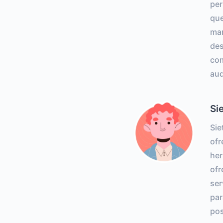
per
que
mar
des
com
aud
Si
Si
ofr
her
ofr
ser
par
pos