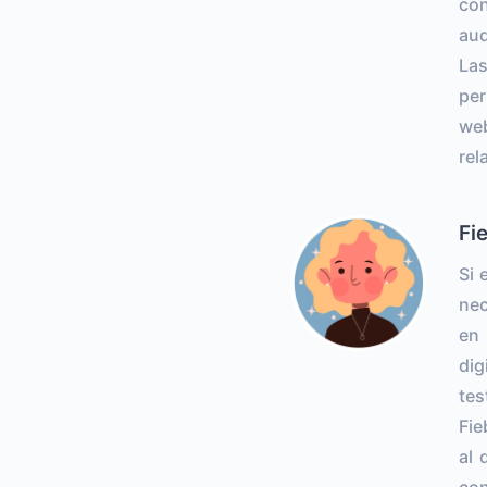
con
aud
Las
per
web
rel
Fi
Si 
nec
en 
dig
tes
Fie
al 