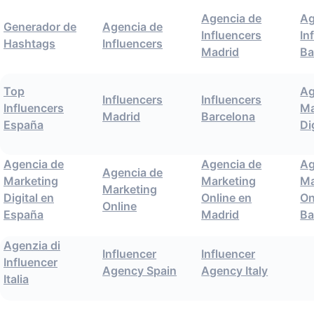
Agencia de
Ag
Generador de
Agencia de
Influencers
In
Hashtags
Influencers
Madrid
Ba
Top
Ag
Influencers
Influencers
Influencers
Ma
Madrid
Barcelona
España
Di
Agencia de
Agencia de
Ag
Agencia de
Marketing
Marketing
Ma
Marketing
Digital en
Online en
On
Online
España
Madrid
Ba
Agenzia di
Influencer
Influencer
Influencer
Agency Spain
Agency Italy
Italia