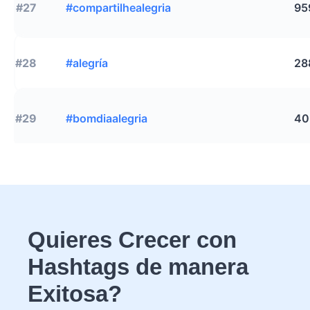
#27
#compartilhealegria
95
#28
#alegría
28
#29
#bomdiaalegria
40
Quieres Crecer con
Hashtags de manera
Exitosa?