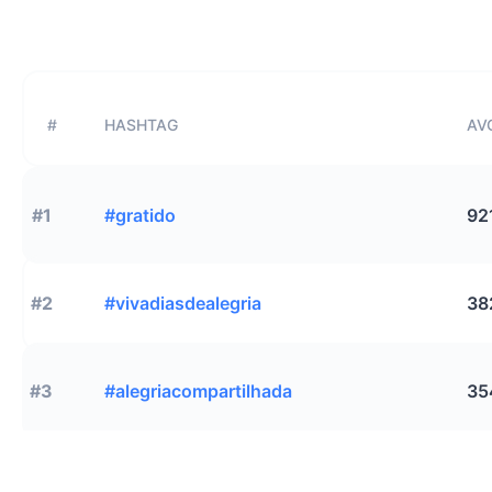
#
HASHTAG
AVG
#1
#gratido
92
#2
#vivadiasdealegria
38
#3
#alegriacompartilhada
35