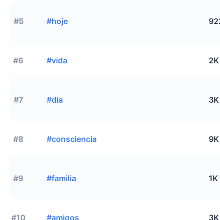
#5
#hoje
92
#6
#vida
2K
#7
#dia
3K
#8
#consciencia
9K
#9
#familia
1K
#10
#amigos
3K