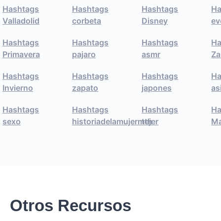
Hashtags
Hashtags
Hashtags
Ha
Valladolid
corbeta
Disney
ev
Hashtags
Hashtags
Hashtags
Ha
Primavera
pajaro
asmr
Za
Hashtags
Hashtags
Hashtags
Ha
Invierno
zapato
japones
as
Hashtags
Hashtags
Hashtags
Ha
sexo
historiadelamujermth
tejer
Ma
Otros Recursos