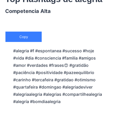
Competencia Alta
Copy
#alegria #f #espontanea #sucesso #hoje
#vida #dia #consciencia #familia #amigos
#amor #verdades #frases😍 #gratidão
#paciência #positividade #pazeequilibrio
#carinho #tercafeira #gratidao #otimismo
#quartafeira #domingao #alegriadeviver
#alegriaalegria #alegrias #compartilhealegria
#alegría #bomdiaalegria