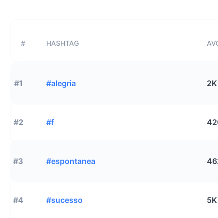
#
HASHTAG
AVG
#1
#alegria
2K
#2
#f
42
#3
#espontanea
46
#4
#sucesso
5K