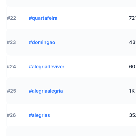
#22
#quartafeira
72
#23
#domingao
43
#24
#alegriadeviver
60
#25
#alegriaalegria
1K
#26
#alegrias
35