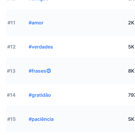
#11
#amor
2K
#12
#verdades
5K
#13
#frases😍
8K
#14
#gratidão
79
#15
#paciência
5K