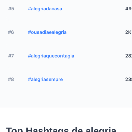
#5
#alegriadacasa
49
#6
#ousadiaealegria
2K
#7
#alegriaquecontagia
28
#8
#alegriasempre
23
Top Hashtags de alegria