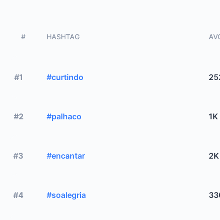
#
HASHTAG
AVG
#1
#curtindo
25
#2
#palhaco
1K
#3
#encantar
2K
#4
#soalegria
33