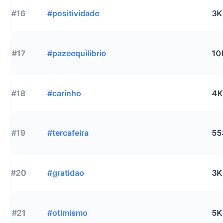
#16
#positividade
3K
#17
#pazeequilibrio
10
#18
#carinho
4K
#19
#tercafeira
55
#20
#gratidao
3K
#21
#otimismo
5K