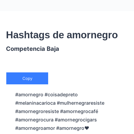
Hashtags de amornegro
Competencia Baja
Copy
#amornegro #coisadepreto
#melaninacarioca #mulhernegraresiste
#amornegroresiste #amornegrocafé
#amornegrocura #amornegrocigars
#amornegroamor #amornegro❤