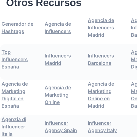
Otros Recursos
Agencia de
Ag
Generador de
Agencia de
Influencers
In
Hashtags
Influencers
Madrid
Ba
Top
Ag
Influencers
Influencers
Influencers
Ma
Madrid
Barcelona
España
Di
Agencia de
Agencia de
Ag
Agencia de
Marketing
Marketing
Ma
Marketing
Digital en
Online en
On
Online
España
Madrid
Ba
Agenzia di
Influencer
Influencer
Influencer
Agency Spain
Agency Italy
Italia