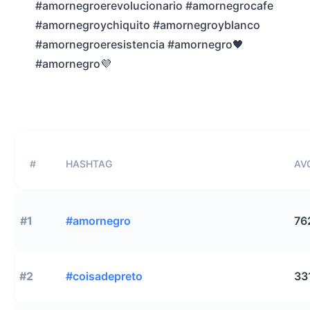
#amornegroerevolucionario #amornegrocafe
#amornegroychiquito #amornegroyblanco
#amornegroeresistencia #amornegro🖤
#amornegro💜
#
HASHTAG
AVG
#1
#amornegro
76
#2
#coisadepreto
33