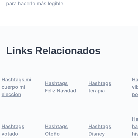
para hacerlo más legible.
Links Relacionados
Hashtags mi
Ha
Hashtags
Hashtags
cuerpo mi
vi
Feliz Navidad
terapia
eleccion
po
Ha
Hashtags
Hashtags
Hashtags
ha
votado
Otoño
Disney
hi