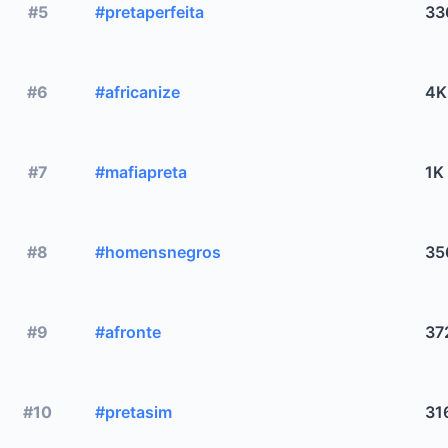
#5
#pretaperfeita
33
#6
#africanize
4K
#7
#mafiapreta
1K
#8
#homensnegros
35
#9
#afronte
37
#10
#pretasim
31