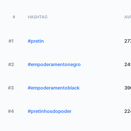
#
HASHTAG
AVG
#1
#pretin
27
#2
#empoderamentonegro
24
#3
#empoderamentoblack
39
#4
#pretinhosdopoder
22