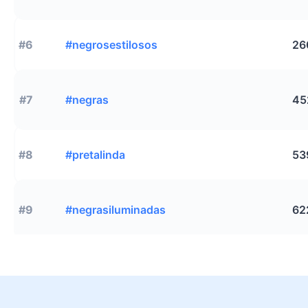
#6
#negrosestilosos
26
#7
#negras
45
#8
#pretalinda
53
#9
#negrasiluminadas
62