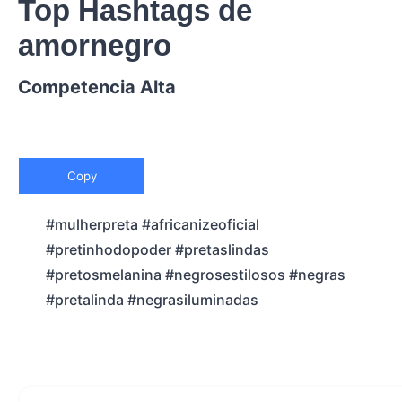
Top Hashtags de
amornegro
Competencia Alta
Copy
#mulherpreta #africanizeoficial
#pretinhodopoder #pretaslindas
#pretosmelanina #negrosestilosos #negras
#pretalinda #negrasiluminadas