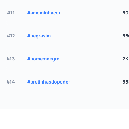
#11
#amominhacor
50
#12
#negrasim
56
#13
#homemnegro
2K
#14
#pretinhasdopoder
55