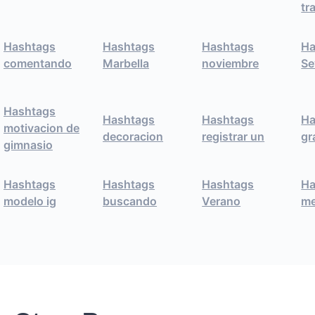
tr
Hashtags
Hashtags
Hashtags
Ha
comentando
Marbella
noviembre
Se
Hashtags
Hashtags
Hashtags
Ha
motivacion de
decoracion
registrar un
gr
gimnasio
Hashtags
Hashtags
Hashtags
Ha
modelo ig
buscando
Verano
me