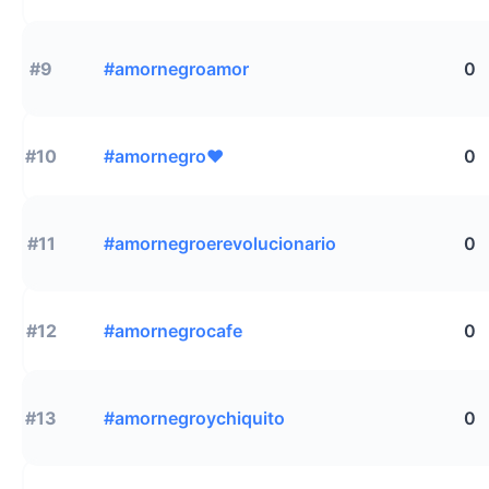
#9
#amornegroamor
0
#10
#amornegro❤
0
#11
#amornegroerevolucionario
0
#12
#amornegrocafe
0
#13
#amornegroychiquito
0