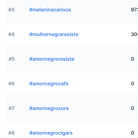
#3
#melaninacarioca
97
#4
#mulhernegraresiste
30
#5
#amornegroresiste
0
#6
#amornegrocafé
0
#7
#amornegrocura
0
#8
#amornegrocigars
0