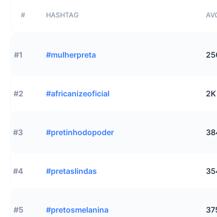
#
HASHTAG
AVG
#1
#mulherpreta
25
#2
#africanizeoficial
2K
#3
#pretinhodopoder
38
#4
#pretaslindas
35
#5
#pretosmelanina
37