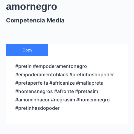
amornegro
Competencia Media
Copy
#pretin #empoderamentonegro
#empoderamentoblack #pretinhosdopoder
#pretaperfeita #africanize #mafiapreta
#homensnegros #afronte #pretasim
#amominhacor #negrasim #homemnegro
#pretinhasdopoder