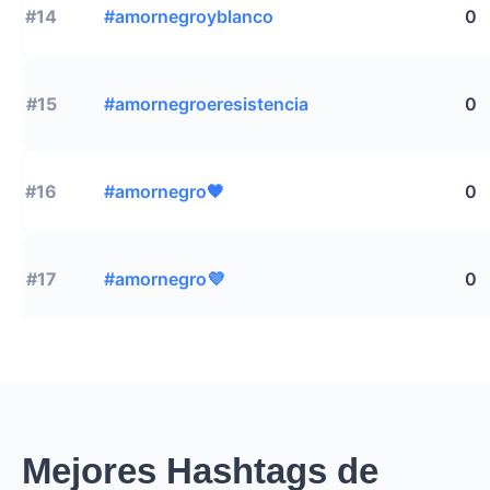
#14
#amornegroyblanco
0
#15
#amornegroeresistencia
0
#16
#amornegro🖤
0
#17
#amornegro💜
0
Mejores Hashtags de