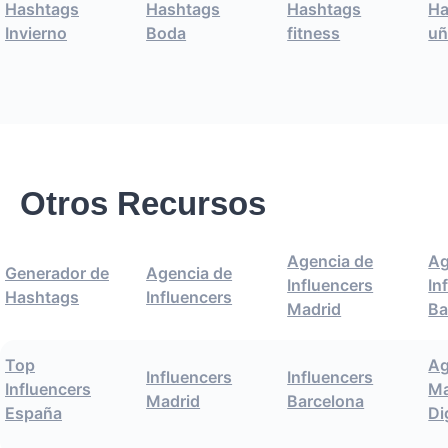
Hashtags
Hashtags
Hashtags
Ha
Invierno
Boda
fitness
uñ
Otros Recursos
Agencia de
Ag
Generador de
Agencia de
Influencers
In
Hashtags
Influencers
Madrid
Ba
Top
Ag
Influencers
Influencers
Influencers
Ma
Madrid
Barcelona
España
Di