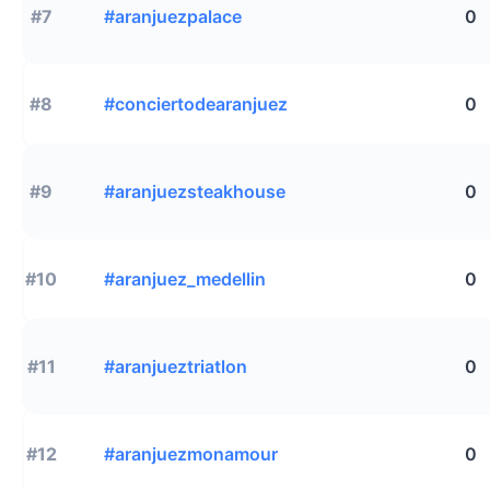
#7
#aranjuezpalace
0
#8
#conciertodearanjuez
0
#9
#aranjuezsteakhouse
0
#10
#aranjuez_medellin
0
#11
#aranjueztriatlon
0
#12
#aranjuezmonamour
0