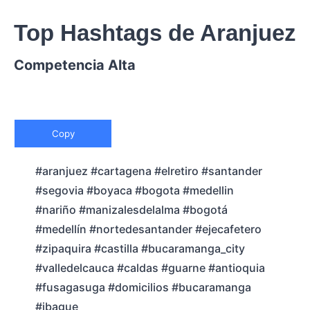
Top Hashtags de Aranjuez
Competencia Alta
Copy
#aranjuez #cartagena #elretiro #santander
#segovia #boyaca #bogota #medellin
#nariño #manizalesdelalma #bogotá
#medellín #nortedesantander #ejecafetero
#zipaquira #castilla #bucaramanga_city
#valledelcauca #caldas #guarne #antioquia
#fusagasuga #domicilios #bucaramanga
#ibague