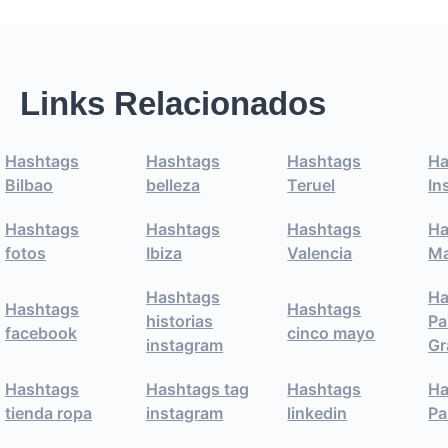
Links Relacionados
Hashtags
Hashtags
Hashtags
Ha
Bilbao
belleza
Teruel
In
Hashtags
Hashtags
Hashtags
Ha
fotos
Ibiza
Valencia
Ma
Hashtags
Ha
Hashtags
Hashtags
historias
Pa
facebook
cinco mayo
instagram
Gr
Hashtags
Hashtags tag
Hashtags
Ha
tienda ropa
instagram
linkedin
Pa