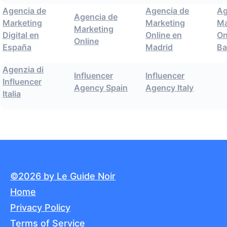
Agencia de
Agencia de
Ag
Agencia de
Marketing
Marketing
Ma
Marketing
Digital en
Online en
On
Online
España
Madrid
Ba
Agenzia di
Influencer
Influencer
Influencer
Agency Spain
Agency Italy
Italia
©2026 by Le Guide Noir
Home
Privacy Policy
Terms of Service