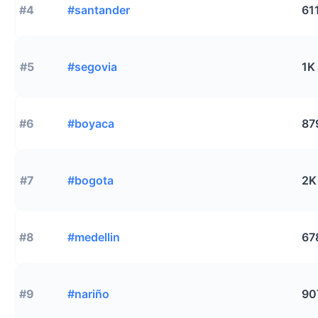
#4
#santander
61
#5
#segovia
1K
#6
#boyaca
87
#7
#bogota
2K
#8
#medellin
67
#9
#nariño
90