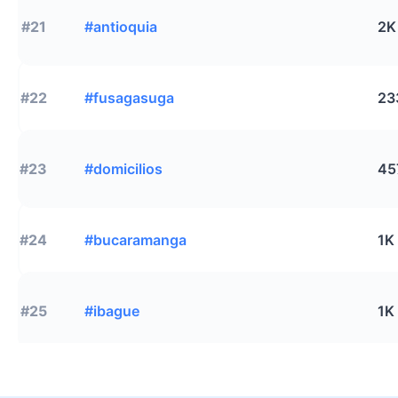
#21
#antioquia
2K
#22
#fusagasuga
23
#23
#domicilios
45
#24
#bucaramanga
1K
#25
#ibague
1K