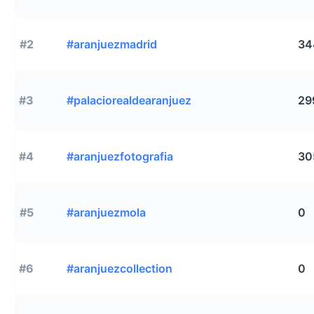
#2
#aranjuezmadrid
34
#3
#palaciorealdearanjuez
29
#4
#aranjuezfotografia
30
#5
#aranjuezmola
0
#6
#aranjuezcollection
0