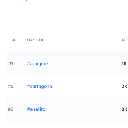
#
HASHTAG
AVG
#1
#aranjuez
1K
#2
#cartagena
2K
#3
#elretiro
3K