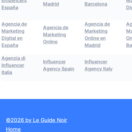
Influencers
Ma
Madrid
Barcelona
España
Di
Agencia de
Agencia de
Ag
Agencia de
Marketing
Marketing
Ma
Marketing
Digital en
Online en
On
Online
España
Madrid
Ba
Agenzia di
Influencer
Influencer
Influencer
Agency Spain
Agency Italy
Italia
©2026 by Le Guide Noir
Home