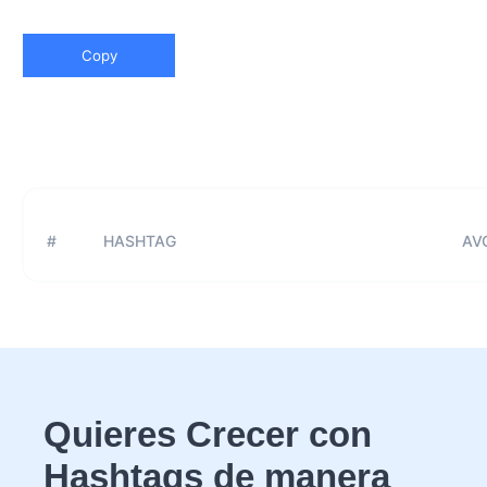
Copy
#
HASHTAG
AVG
Quieres Crecer con
Hashtags de manera