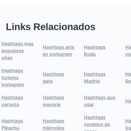
Links Relacionados
Hashtags mas
Hashtags arte
Hashtags
Ha
populares
en instagram
Boda
vi
uñas
Hashtags
Hashtags
Hashtags
Ha
turismo
gato
Madrid
Se
instagram
Hashtags
Hashtags
Hashtags que
Ha
cerveza
mayoría
usar
Hashtags
Hashtags
Hashtags
Ha
modelos de
Pikachu
miércoles
Va