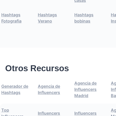
casas
Hashtags
Hashtags
Hashtags
Ha
Fotografia
Verano
bobinas
In
Otros Recursos
Agencia de
Ag
Generador de
Agencia de
Influencers
In
Hashtags
Influencers
Madrid
Ba
Top
Ag
Influencers
Influencers