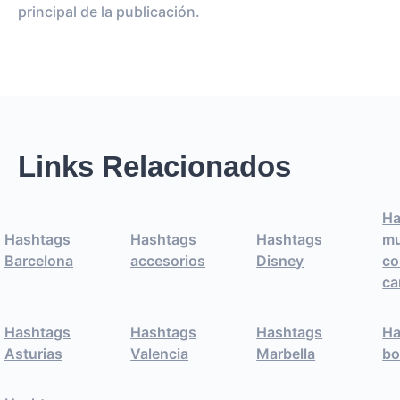
principal de la publicación.
Links Relacionados
Ha
Hashtags
Hashtags
Hashtags
mu
Barcelona
accesorios
Disney
co
ca
Hashtags
Hashtags
Hashtags
Ha
Asturias
Valencia
Marbella
bo