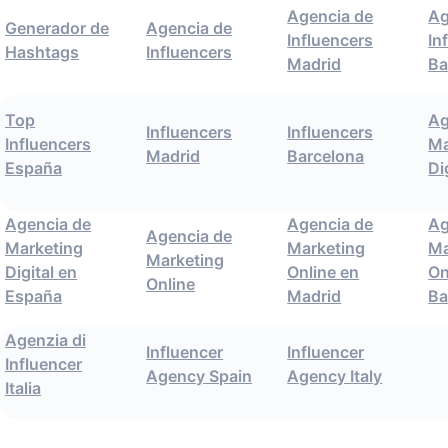
Agencia de
Ag
Generador de
Agencia de
Influencers
In
Hashtags
Influencers
Madrid
Ba
Top
Ag
Influencers
Influencers
Influencers
Ma
Madrid
Barcelona
España
Di
Agencia de
Agencia de
Ag
Agencia de
Marketing
Marketing
Ma
Marketing
Digital en
Online en
On
Online
España
Madrid
Ba
Agenzia di
Influencer
Influencer
Influencer
Agency Spain
Agency Italy
Italia