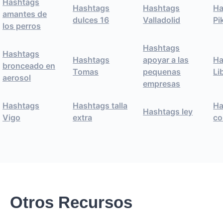
Hashtags
Hashtags
Hashtags
Ha
amantes de
dulces 16
Valladolid
Pi
los perros
Hashtags
Hashtags
Hashtags
apoyar a las
Ha
bronceado en
Tomas
pequenas
Li
aerosol
empresas
Hashtags
Hashtags talla
Ha
Hashtags ley
Vigo
extra
co
Otros Recursos