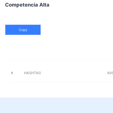
Competencia Alta
Copy
#
HASHTAG
AVG