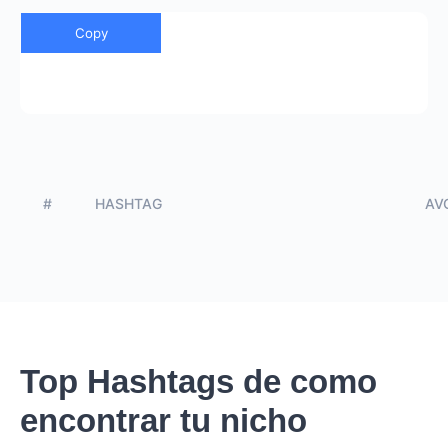
Copy
#
HASHTAG
AVG
Top Hashtags de como
encontrar tu nicho