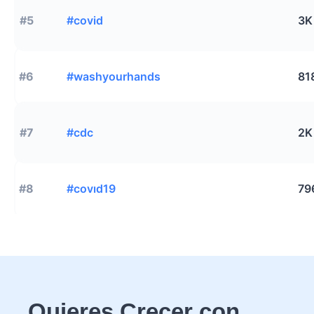
#5
#covid
3K
#6
#washyourhands
81
#7
#cdc
2K
#8
#covıd19
79
Quieres Crecer con