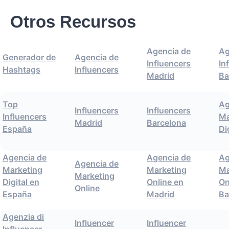
Otros Recursos
Agencia de
Ag
Generador de
Agencia de
Influencers
In
Hashtags
Influencers
Madrid
Ba
Top
Ag
Influencers
Influencers
Influencers
Ma
Madrid
Barcelona
España
Di
Agencia de
Agencia de
Ag
Agencia de
Marketing
Marketing
Ma
Marketing
Digital en
Online en
On
Online
España
Madrid
Ba
Agenzia di
Influencer
Influencer