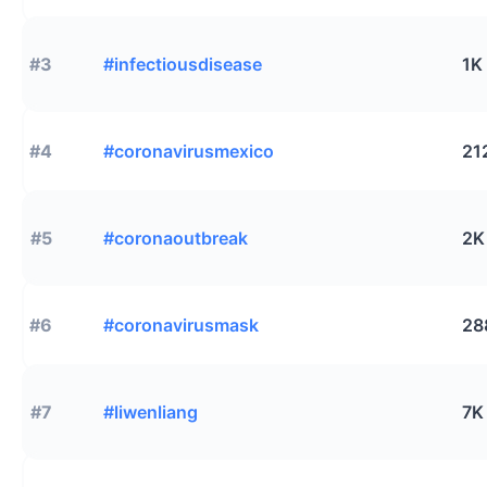
#3
#infectiousdisease
1K
#4
#coronavirusmexico
21
#5
#coronaoutbreak
2K
#6
#coronavirusmask
28
#7
#liwenliang
7K