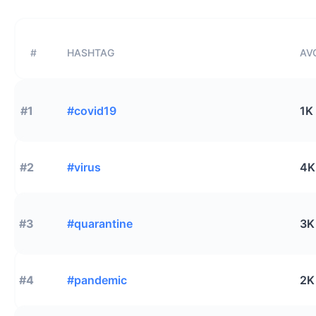
#
HASHTAG
AVG
#1
#covid19
1K
#2
#virus
4K
#3
#quarantine
3K
#4
#pandemic
2K