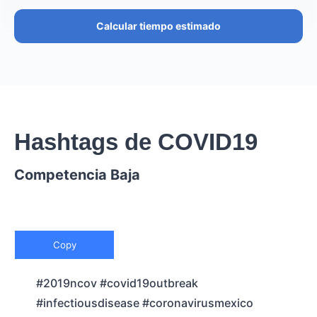
Calcular tiempo estimado
Hashtags de COVID19
Competencia Baja
Copy
#2019ncov #covid19outbreak
#infectiousdisease #coronavirusmexico