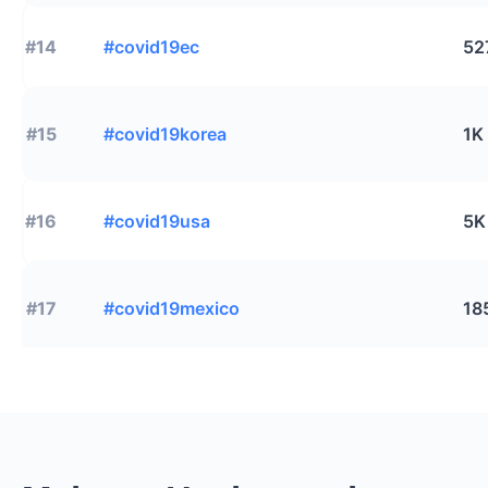
#14
#covid19ec
52
#15
#covid19korea
1K
#16
#covid19usa
5K
#17
#covid19mexico
18