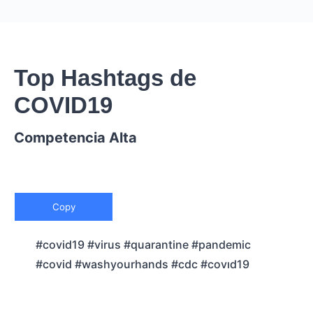
Top Hashtags de
COVID19
Competencia Alta
Copy
#covid19 #virus #quarantine #pandemic
#covid #washyourhands #cdc #covıd19