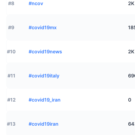
#8
#ncov
2K
#9
#covid19mx
18
#10
#covid19news
2K
#11
#covid19italy
69
#12
#covid19_iran
0
#13
#covid19iran
64