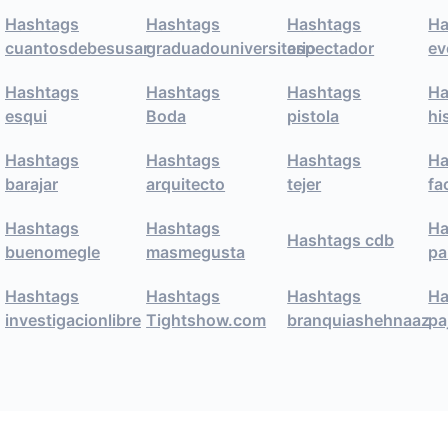
Hashtags
Hashtags
Hashtags
Ha
cuantosdebesusar
graduadouniversitario
espectador
ev
Hashtags
Hashtags
Hashtags
Ha
esqui
Boda
pistola
hi
Hashtags
Hashtags
Hashtags
Ha
barajar
arquitecto
tejer
fa
Hashtags
Hashtags
Ha
Hashtags cdb
buenomegle
masmegusta
pa
Hashtags
Hashtags
Hashtags
Ha
investigacionlibre
Tightshow.com
branquiashehnaaz
pa