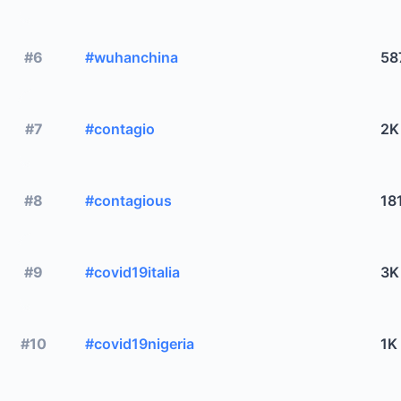
#6
#wuhanchina
58
#7
#contagio
2K
#8
#contagious
18
#9
#covid19italia
3K
#10
#covid19nigeria
1K