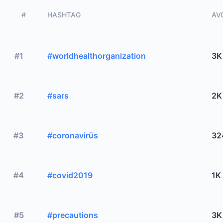
#
HASHTAG
AVG
#1
#worldhealthorganization
3K
#2
#sars
2K
#3
#coronavirüs
32
#4
#covid2019
1K
#5
#precautions
3K