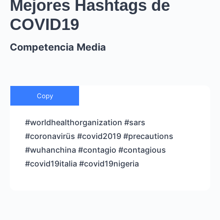
Mejores Hashtags de
COVID19
Competencia Media
Copy
#worldhealthorganization #sars
#coronavirüs #covid2019 #precautions
#wuhanchina #contagio #contagious
#covid19italia #covid19nigeria