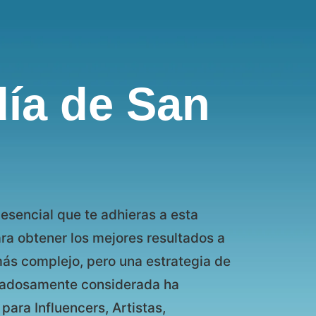
ía de San
esencial que te adhieras a esta
a obtener los mejores resultados a
más complejo, pero una estrategia de
idadosamente considerada ha
para Influencers, Artistas,