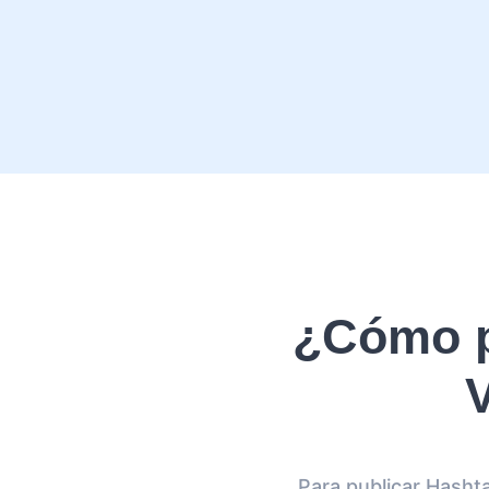
¿Cómo p
V
Para publicar Hasht