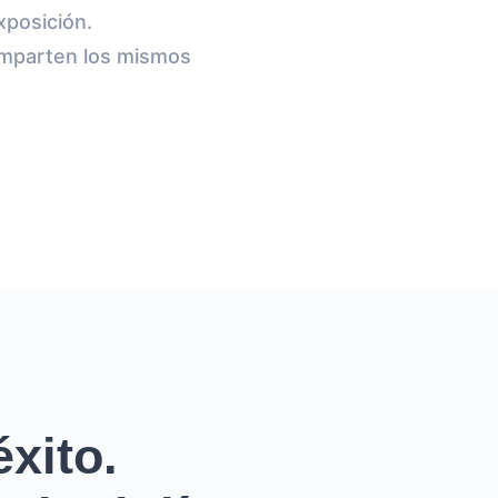
xposición.
omparten los mismos
xito.