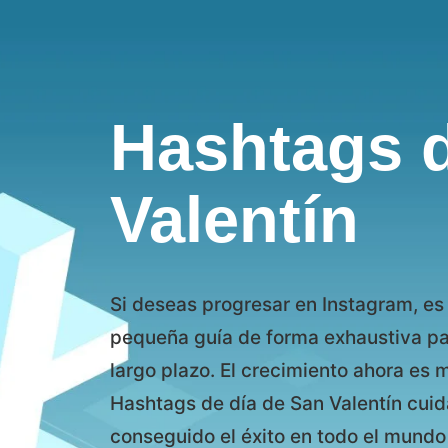
Hashtags d
Valentín
Si deseas progresar en Instagram, es 
pequeña guía de forma exhaustiva par
largo plazo. El crecimiento ahora es 
Hashtags de día de San Valentín cu
conseguido el éxito en todo el mundo 