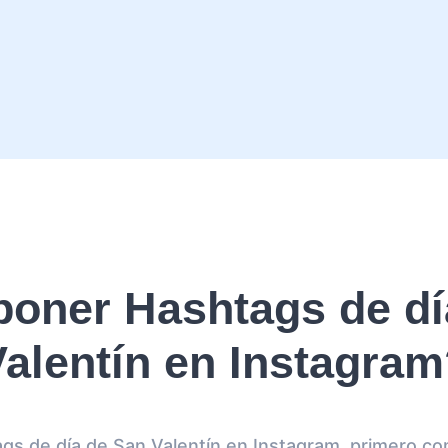
oner Hashtags de dí
alentín en Instagra
ags de día de San Valentín en Instagram, primero co