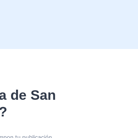
a de San
m?
mpon tu publicación.