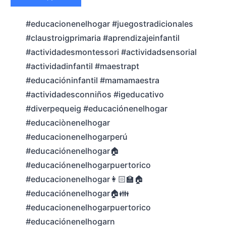
#educacionenelhogar #juegostradicionales
#claustroigprimaria #aprendizajeinfantil
#actividadesmontessori #actividadsensorial
#actividadinfantil #maestrapt
#educacióninfantil #mamamaestra
#actividadesconniños #igeducativo
#diverpequeig #educaciónenelhogar
#educaciònenelhogar
#educacionenelhogarperú
#educaciónenelhogar🏠
#educaciónenelhogarpuertorico
#educacionenelhogar👩🏻‍🏫🏠
#educaciónenelhogar🏠👪
#educacionenelhogarpuertorico
#educaciónenelhogarn