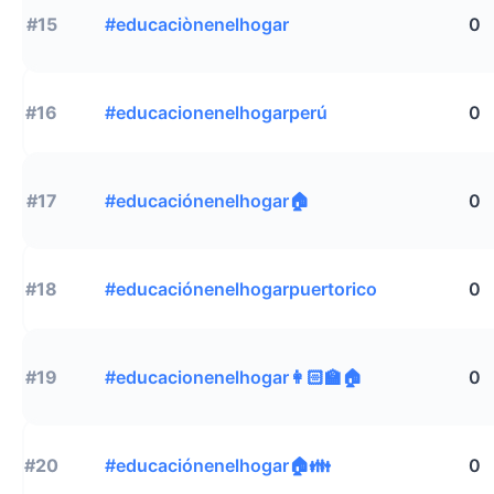
#15
#educaciònenelhogar
0
#16
#educacionenelhogarperú
0
#17
#educaciónenelhogar🏠
0
#18
#educaciónenelhogarpuertorico
0
#19
#educacionenelhogar👩🏻‍🏫🏠
0
#20
#educaciónenelhogar🏠👪
0