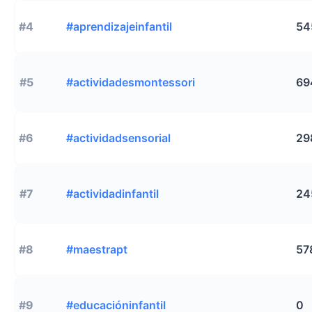
#4
#aprendizajeinfantil
54
#5
#actividadesmontessori
69
#6
#actividadsensorial
29
#7
#actividadinfantil
24
#8
#maestrapt
57
#9
#educacióninfantil
0