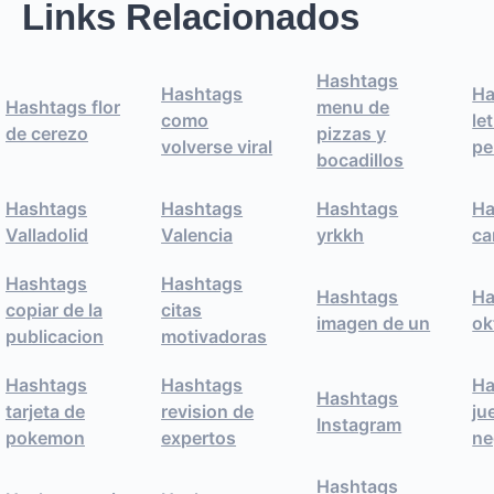
Links Relacionados
Hashtags
Hashtags
Ha
Hashtags flor
menu de
como
le
de cerezo
pizzas y
volverse viral
pe
bocadillos
Hashtags
Hashtags
Hashtags
Ha
Valladolid
Valencia
yrkkh
ca
Hashtags
Hashtags
Hashtags
Ha
copiar de la
citas
imagen de un
ok
publicacion
motivadoras
Hashtags
Hashtags
Ha
Hashtags
tarjeta de
revision de
ju
Instagram
pokemon
expertos
ne
Hashtags