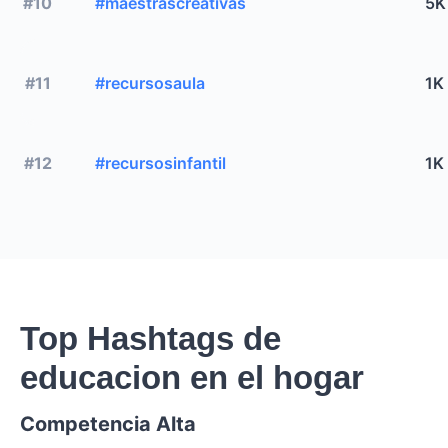
#10
#maestrascreativas
5K
#11
#recursosaula
1K
#12
#recursosinfantil
1K
Top Hashtags de
educacion en el hogar
Competencia Alta