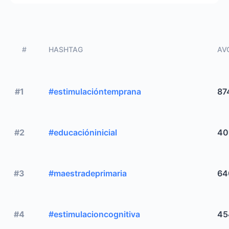
#
HASHTAG
AVG
#1
#estimulacióntemprana
87
#2
#educacióninicial
40
#3
#maestradeprimaria
64
#4
#estimulacioncognitiva
45