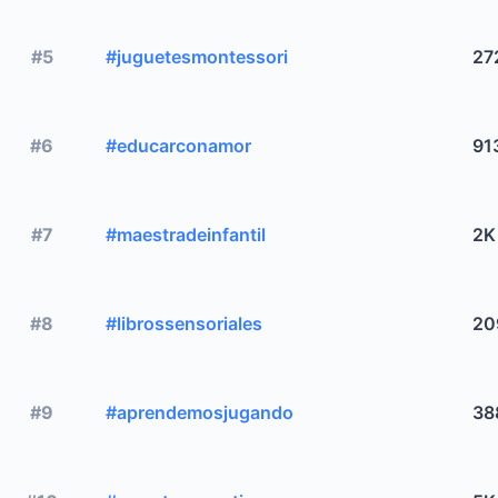
#5
#juguetesmontessori
27
#6
#educarconamor
91
#7
#maestradeinfantil
2K
#8
#librossensoriales
20
#9
#aprendemosjugando
38