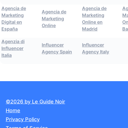
Agencia de
Agencia de
Ag
Agencia de
Marketing
Marketing
Ma
Marketing
Digital en
Online en
On
Online
España
Madrid
Ba
Agenzia di
Influencer
Influencer
Influencer
Agency Spain
Agency Italy
Italia
©2026 by Le Guide Noir
Home
Privacy Policy