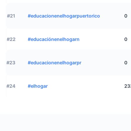
#21
#educacionenelhogarpuertorico
0
#22
#educaciónenelhogarn
0
#23
#educacionenelhogarpr
0
#24
#elhogar
23