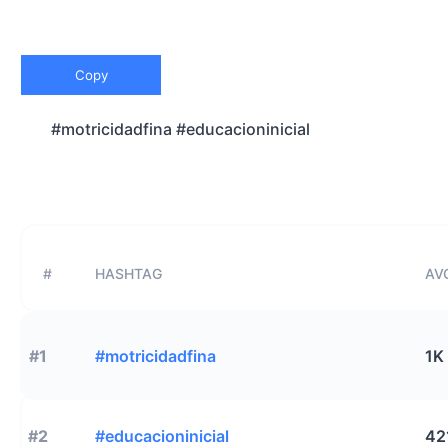
Copy
#motricidadfina #educacioninicial
#
HASHTAG
AVG
#1
#motricidadfina
1K
#2
#educacioninicial
42