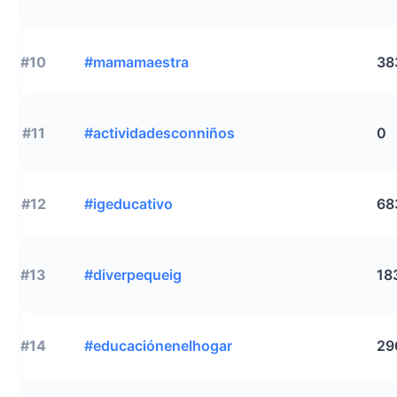
#10
#mamamaestra
38
#11
#actividadesconniños
0
#12
#igeducativo
68
#13
#diverpequeig
18
#14
#educaciónenelhogar
29