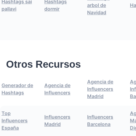
Hashtags sai
Hashtags
arbol de
Ha
pallavi
dormir
Navidad
Otros Recursos
Agencia de
Ag
Generador de
Agencia de
Influencers
In
Hashtags
Influencers
Madrid
Ba
Top
Ag
Influencers
Influencers
Influencers
Ma
Madrid
Barcelona
España
Di