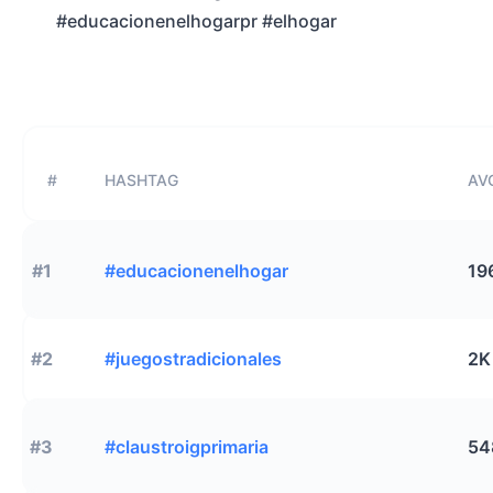
#educacionenelhogarpr #elhogar
#
HASHTAG
AVG
#1
#educacionenelhogar
19
#2
#juegostradicionales
2K
#3
#claustroigprimaria
54