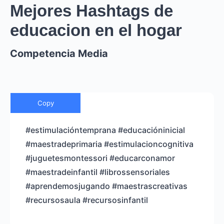
Mejores Hashtags de
educacion en el hogar
Competencia Media
Copy
#estimulacióntemprana #educacióninicial
#maestradeprimaria #estimulacioncognitiva
#juguetesmontessori #educarconamor
#maestradeinfantil #librossensoriales
#aprendemosjugando #maestrascreativas
#recursosaula #recursosinfantil