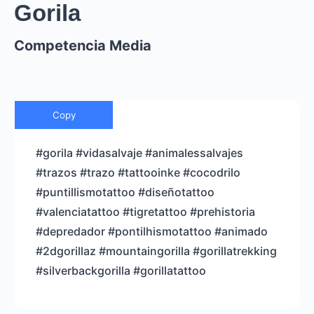
Gorila
Competencia Media
Copy
#gorila #vidasalvaje #animalessalvajes
#trazos #trazo #tattooinke #cocodrilo
#puntillismotattoo #diseñotattoo
#valenciatattoo #tigretattoo #prehistoria
#depredador #pontilhismotattoo #animado
#2dgorillaz #mountaingorilla #gorillatrekking
#silverbackgorilla #gorillatattoo