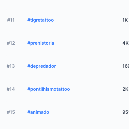
#11
#tigretattoo
1K
#12
#prehistoria
4K
#13
#depredador
16
#14
#pontilhismotattoo
2K
#15
#animado
95