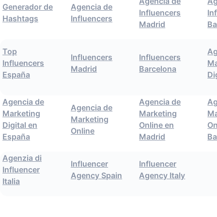
Agencia de
Ag
Generador de
Agencia de
Influencers
In
Hashtags
Influencers
Madrid
Ba
Top
Ag
Influencers
Influencers
Influencers
Ma
Madrid
Barcelona
España
Di
Agencia de
Agencia de
Ag
Agencia de
Marketing
Marketing
Ma
Marketing
Digital en
Online en
On
Online
España
Madrid
Ba
Agenzia di
Influencer
Influencer
Influencer
Agency Spain
Agency Italy
Italia