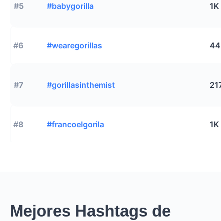
#5
#babygorilla
1K
#6
#wearegorillas
44
#7
#gorillasinthemist
21
#8
#francoelgorila
1K
Mejores Hashtags de