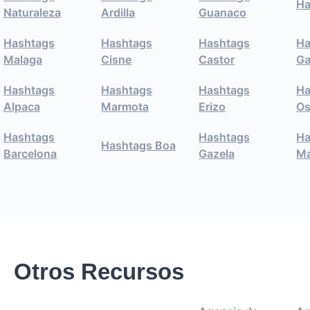
Ha
Naturaleza
Ardilla
Guanaco
Hashtags
Hashtags
Hashtags
Ha
Malaga
Cisne
Castor
Ga
Hashtags
Hashtags
Hashtags
Ha
Alpaca
Marmota
Erizo
Os
Hashtags
Hashtags
Ha
Hashtags Boa
Barcelona
Gazela
Ma
Otros Recursos