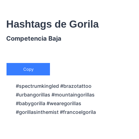
Hashtags de Gorila
Competencia Baja
Copy
#spectrumkingled #brazotattoo
#urbangorillas #mountaingorillas
#babygorilla #wearegorillas
#gorillasinthemist #francoelgorila