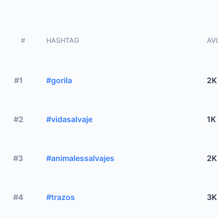
#
HASHTAG
AVG
#1
#gorila
2K
#2
#vidasalvaje
1K
#3
#animalessalvajes
2K
#4
#trazos
3K