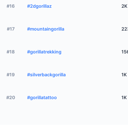
#16
#2dgorillaz
2K
#17
#mountaingorilla
22
#18
#gorillatrekking
15
#19
#silverbackgorilla
1K
#20
#gorillatattoo
1K