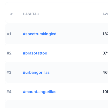
#
HASHTAG
AVG
#1
#spectrumkingled
18
#2
#brazotattoo
37
#3
#urbangorillas
46
#4
#mountaingorillas
10