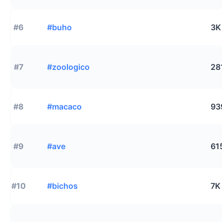
#6
#buho
3K
#7
#zoologico
28
#8
#macaco
93
#9
#ave
61
#10
#bichos
7K