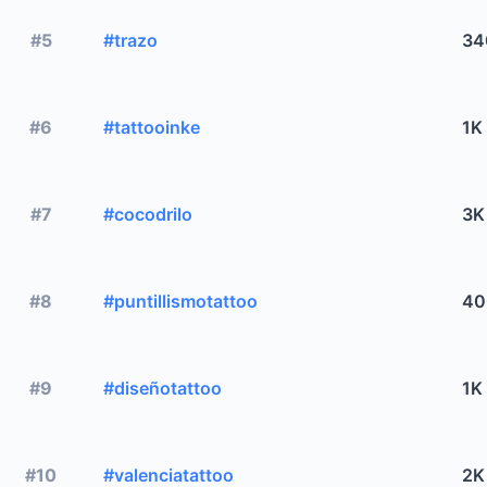
#5
#trazo
34
#6
#tattooinke
1K
#7
#cocodrilo
3K
#8
#puntillismotattoo
40
#9
#diseñotattoo
1K
#10
#valenciatattoo
2K