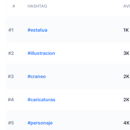
#
HASHTAG
AVG
#1
#estatua
1K
#2
#illustracion
3K
#3
#craneo
2K
#4
#caricaturas
2K
#5
#personaje
4K