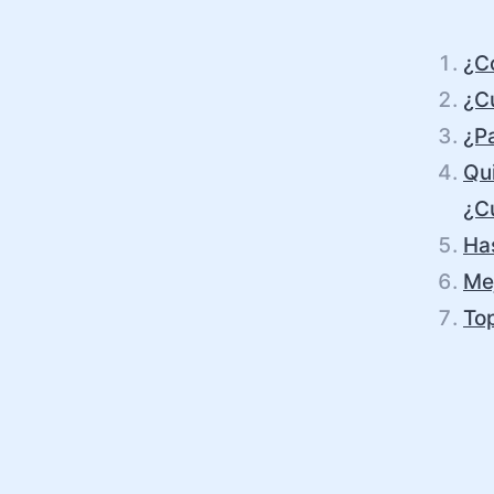
¿C
¿C
¿Pa
Qui
¿Cu
Ha
Me
To