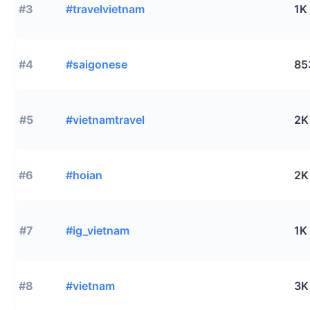
#3
#travelvietnam
1K
#4
#saigonese
85
#5
#vietnamtravel
2K
#6
#hoian
2K
#7
#ig_vietnam
1K
#8
#vietnam
3K