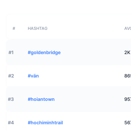
#
HASHTAG
AVG
#1
#goldenbridge
2K
#2
#vän
86
#3
#hoiantown
95
#4
#hochiminhtrail
56