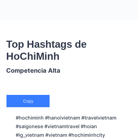
Top Hashtags de
HoChiMinh
Competencia Alta
Copy
#hochiminh #hanoivietnam #travelvietnam
#saigonese #vietnamtravel #hoian
#ig_vietnam #vietnam #hochiminhcity