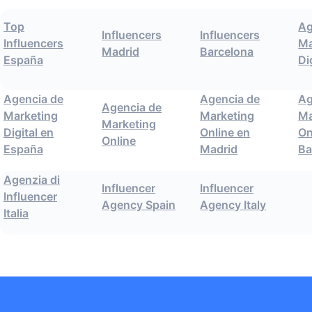
Top
Ag
Influencers
Influencers
Influencers
Ma
Madrid
Barcelona
España
Di
Agencia de
Agencia de
Ag
Agencia de
Marketing
Marketing
Ma
Marketing
Digital en
Online en
On
Online
España
Madrid
Ba
Agenzia di
Influencer
Influencer
Influencer
Agency Spain
Agency Italy
Italia