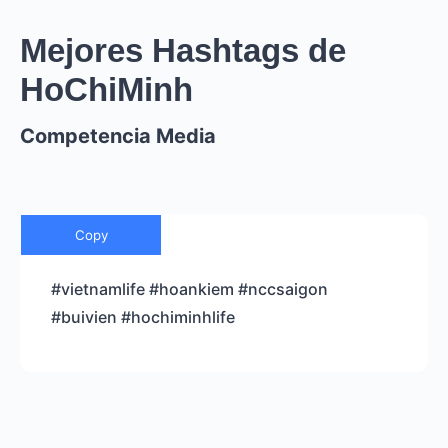
Mejores Hashtags de
HoChiMinh
Competencia Media
Copy
#vietnamlife #hoankiem #nccsaigon
#buivien #hochiminhlife