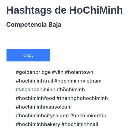
Hashtags de HoChiMinh
Competencia Baja
Copy
#goldenbridge #vän #hoiantown
#hochiminhtrail #hochiminhvietnam
#vscohochiminh #hồchíminh
#hochiminhfood #thanhphohochiminh
#hochiminhmausoleum
#hochiminhcitysaigon #hochiminhtrip
#hochiminhbakery #hochiminhnail