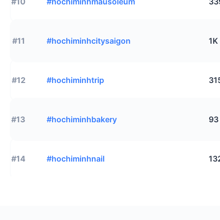
#10
#hochiminhmausoleum
33
#11
#hochiminhcitysaigon
1K
#12
#hochiminhtrip
31
#13
#hochiminhbakery
93
#14
#hochiminhnail
13