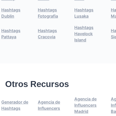
Hashtags
Hashtags
Hashtags
Ha
Dublin
Fotografia
Lusaka
Ma
Hashtags
Hashtags
Hashtags
Ha
Havelock
Pattaya
Cracovia
Si
Island
Otros Recursos
Agencia de
Ag
Generador de
Agencia de
Influencers
In
Hashtags
Influencers
Madrid
Ba