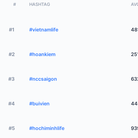
#
HASHTAG
AVG
#1
#vietnamlife
48
#2
#hoankiem
25
#3
#nccsaigon
63
#4
#buivien
44
#5
#hochiminhlife
93