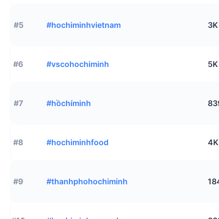
#5
#hochiminhvietnam
3K
#6
#vscohochiminh
5K
#7
#hồchíminh
83
#8
#hochiminhfood
4K
#9
#thanhphohochiminh
18