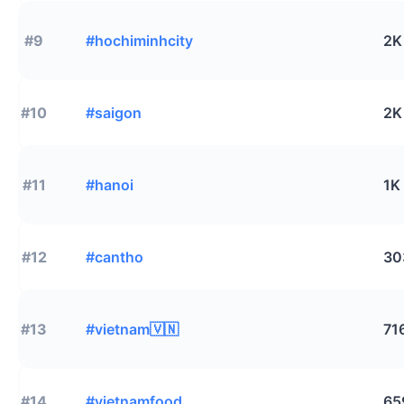
#9
#hochiminhcity
2K
#10
#saigon
2K
#11
#hanoi
1K
#12
#cantho
30
#13
#vietnam🇻🇳
71
#14
#vietnamfood
65