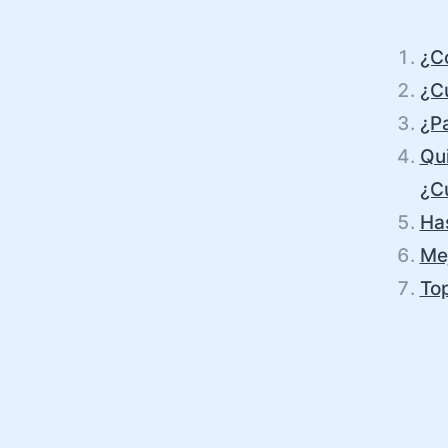
¿C
¿C
¿P
Qui
¿Cu
Ha
Me
To