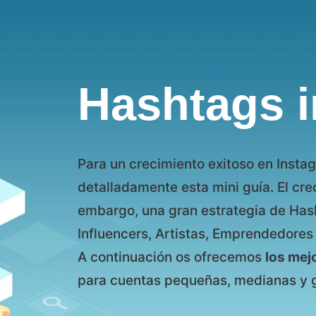
Hashtags 
Para un crecimiento exitoso en Instag
detalladamente esta mini guía. El crec
embargo, una gran estrategia de Hash
Influencers, Artistas, Emprendedore
A continuación os ofrecemos
los mej
para cuentas pequeñas, medianas y 