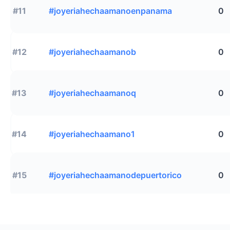
#11
#joyeriahechaamanoenpanama
0
#12
#joyeriahechaamanob
0
#13
#joyeriahechaamanoq
0
#14
#joyeriahechaamano1
0
#15
#joyeriahechaamanodepuertorico
0