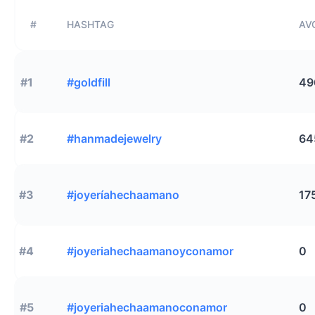
#
HASHTAG
AVG
#1
#goldfill
49
#2
#hanmadejewelry
64
#3
#joyeríahechaamano
17
#4
#joyeriahechaamanoyconamor
0
#5
#joyeriahechaamanoconamor
0