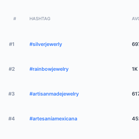
#
HASHTAG
AVG
#1
#silverjewerly
69
#2
#rainbowjewelry
1K
#3
#artisanmadejewelry
61
#4
#artesaníamexicana
45