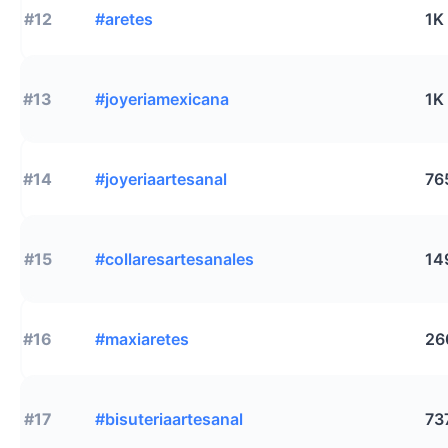
#12
#aretes
1K
#13
#joyeriamexicana
1K
#14
#joyeriaartesanal
76
#15
#collaresartesanales
14
#16
#maxiaretes
26
#17
#bisuteriaartesanal
73