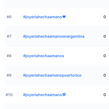
#6
#joyeriahechaamano❤️
0
#7
#joyeriahechaamanoenargentina
0
#8
#joyeriahechaamanos
0
#9
#joyeriahechaamanopuertorico
0
#10
#joyeriahechaamano💯
0