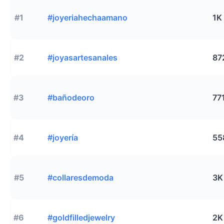
#1
#joyeriahechaamano
1K
#2
#joyasartesanales
87
#3
#bañodeoro
77
#4
#joyería
55
#5
#collaresdemoda
3K
#6
#goldfilledjewelry
2K