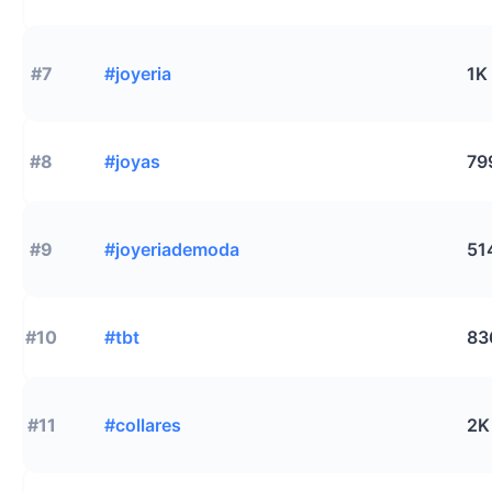
#7
#joyeria
1K
#8
#joyas
79
#9
#joyeriademoda
51
#10
#tbt
83
#11
#collares
2K