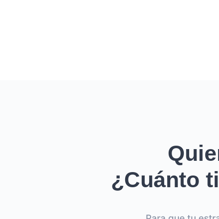
Quie
¿Cuánto ti
Para que tu estr