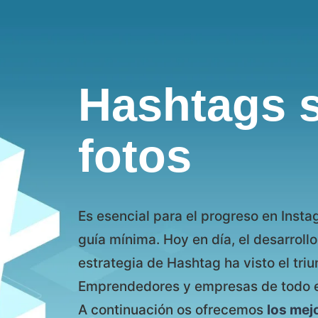
Hashtags 
fotos
Es esencial para el progreso en Insta
guía mínima. Hoy en día, el desarrollo
estrategia de Hashtag ha visto el triu
Emprendedores y empresas de todo 
A continuación os ofrecemos
los mej