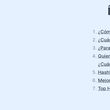
¿Cómo
¿Cuán
¿Para
Quier
¿Cuán
Hasht
Mejor
Top H