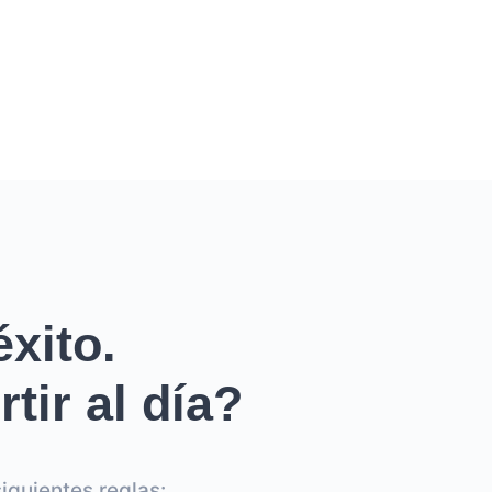
xito.
tir al día?
iguientes reglas: