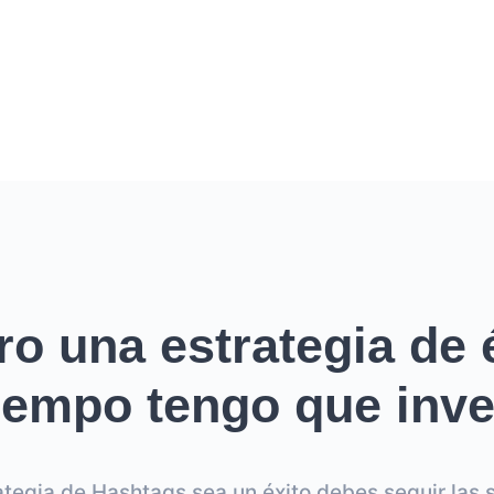
ro una estrategia de é
empo tengo que inver
ategia de Hashtags sea un éxito debes seguir las s