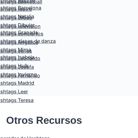
shtags ajedrez
shtags Basketball
shtags Barcelona
shtags teatro
shtags Natalia
shtags Bilbao
shtags Dibujar
shtags television
shtags Granada
shtags conciertos
shtags clases de danza
shtags Angelica
shtags Mirna
shtags series
shtags Isabela
shtags Leonardo
shtags Hulk
shtags Josefa
shtags Invierno
shtags Fernando
shtags Madrid
shtags Leer
shtags Teresa
Otros Recursos