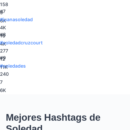
158
#7
9
#juanasoledad
6K
4K
#8
10
#soledadcruzcourt
4K
277
#9
12
#soledades
11K
240
7
6K
Mejores Hashtags de
Soledad