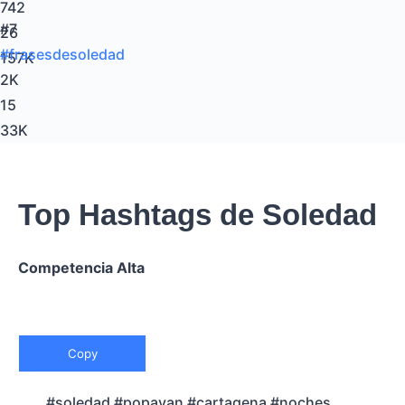
742
#7
26
#frasesdesoledad
157K
2K
15
33K
Top Hashtags de Soledad
Competencia Alta
Copy
#soledad #popayan #cartagena #noches