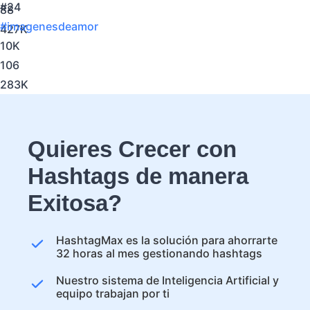
#24
88
#imagenesdeamor
427K
10K
106
283K
Quieres Crecer con
Hashtags de manera
Exitosa?
HashtagMax es la solución para ahorrarte
32 horas al mes gestionando hashtags
Nuestro sistema de Inteligencia Artificial y
equipo trabajan por ti