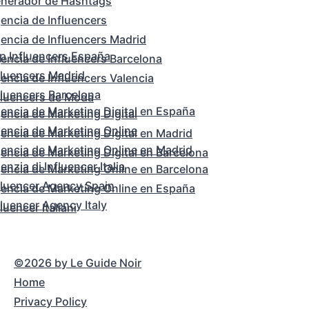
nerador de Hashtags
encia de Influencers
encia de Influencers Madrid
p Influencers España
encia de Influencers Barcelona
fluencers Madrid
encia de Influencers Valencia
fluencers Barcelona
fluencers de Moda
encia de Marketing Digital en España
encia de Marketing Digital
encia de Marketing Online
encia de Marketing Digital en Madrid
encia de Marketing Online en Madrid
encia de Marketing Digital en Barcelona
enzia di Influencer Italia
encia de Marketing Online en Barcelona
fluencer Agency Spain
encia de Marketing Online en España
fluencer Agency Italy
fluencer Italiani
©2026 by Le Guide Noir
Home
Privacy Policy