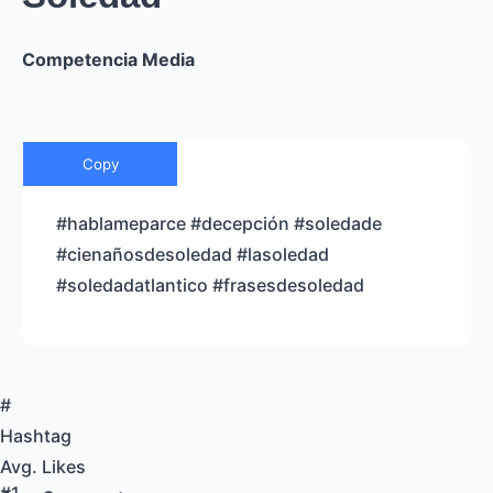
Competencia Media
Copy
#hablameparce #decepción #soledade
#cienañosdesoledad #lasoledad
#soledadatlantico #frasesdesoledad
#
Hashtag
Avg. Likes