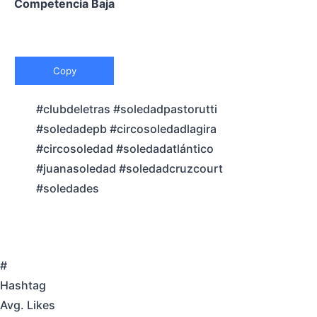
Competencia Baja
Copy
#clubdeletras #soledadpastorutti
#soledadepb #circosoledadlagira
#circosoledad #soledadatlántico
#juanasoledad #soledadcruzcourt
#soledades
#
Hashtag
Avg. Likes