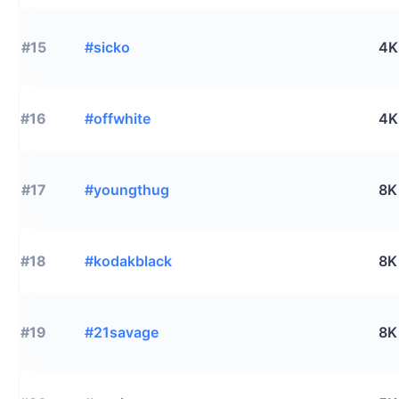
#15
#sicko
4K
#16
#offwhite
4K
#17
#youngthug
8K
#18
#kodakblack
8K
#19
#21savage
8K