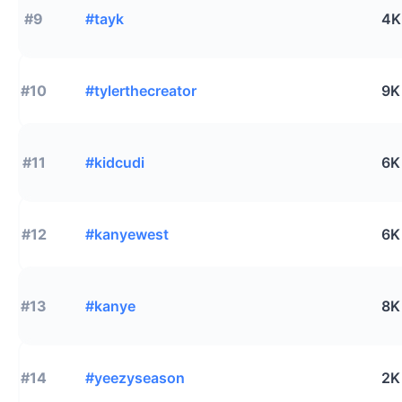
#9
#tayk
4K
#10
#tylerthecreator
9K
#11
#kidcudi
6K
#12
#kanyewest
6K
#13
#kanye
8K
#14
#yeezyseason
2K