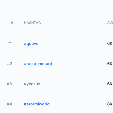
#
HASHTAG
AVG
#1
#quavo
6K
#2
#raesremmurd
6K
#3
#yeezus
6K
#4
#stormiworld
8K