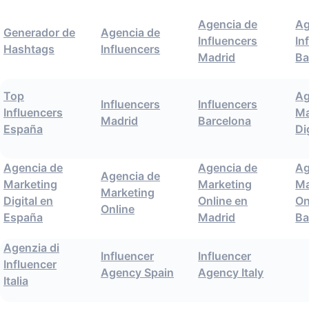
Agencia de
Ag
Generador de
Agencia de
Influencers
In
Hashtags
Influencers
Madrid
Ba
Top
Ag
Influencers
Influencers
Influencers
Ma
Madrid
Barcelona
España
Di
Agencia de
Agencia de
Ag
Agencia de
Marketing
Marketing
Ma
Marketing
Digital en
Online en
On
Online
España
Madrid
Ba
Agenzia di
Influencer
Influencer
Influencer
Agency Spain
Agency Italy
Italia