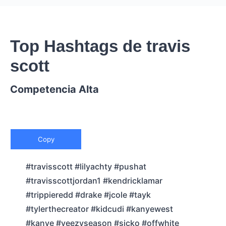
Top Hashtags de travis
scott
Competencia Alta
Copy
#travisscott #lilyachty #pushat
#travisscottjordan1 #kendricklamar
#trippieredd #drake #jcole #tayk
#tylerthecreator #kidcudi #kanyewest
#kanye #yeezyseason #sicko #offwhite