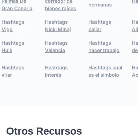
Palmas De
corredor de
Ha
hermanas
Gran Canaria
bienes raíces
Hashtags
Hashtags
Hashtags
Ha
Vigo
Nicki Minaj
bailar
Al
Hashtags
Hashtags
Hashtags
Ha
Hulk
Valencia
hacer trabajo
de
Hashtags
Hashtags
Hashtags cual
Ha
virar
interés
es el simbolo
Ac
Otros Recursos