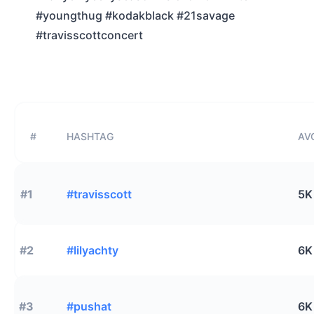
#youngthug #kodakblack #21savage
#travisscottconcert
#
HASHTAG
AVG
#1
#travisscott
5K
#2
#lilyachty
6K
#3
#pushat
6K