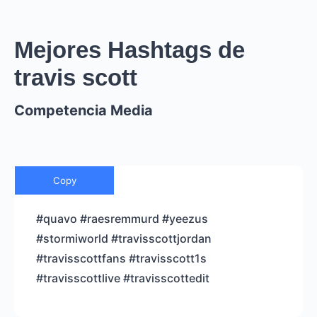
Mejores Hashtags de
travis scott
Competencia Media
Copy
#quavo #raesremmurd #yeezus
#stormiworld #travisscottjordan
#travisscottfans #travisscott1s
#travisscottlive #travisscottedit