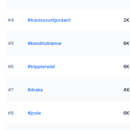
#4
#travisscottjordan1
2K
#5
#kendricklamar
6K
#6
#trippieredd
6K
#7
#drake
4K
#8
#jcole
6K