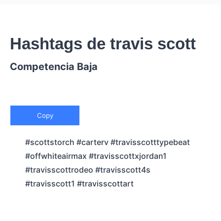
Hashtags de travis scott
Competencia Baja
Copy
#scottstorch #carterv #travisscotttypebeat
#offwhiteairmax #travisscottxjordan1
#travisscottrodeo #travisscott4s
#travisscott1 #travisscottart