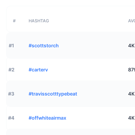
#
HASHTAG
AVG
#1
#scottstorch
4K
#2
#carterv
87
#3
#travisscotttypebeat
4K
#4
#offwhiteairmax
4K