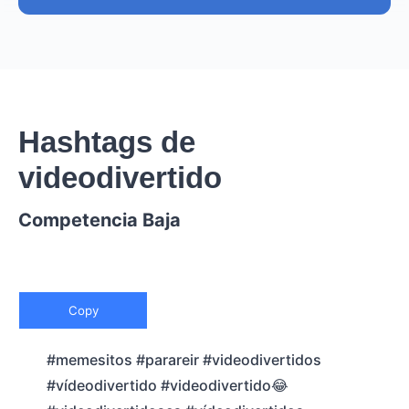
Hashtags de
videodivertido
Competencia Baja
Copy
#memesitos #parareir #videodivertidos
#vídeodivertido #videodivertido😂