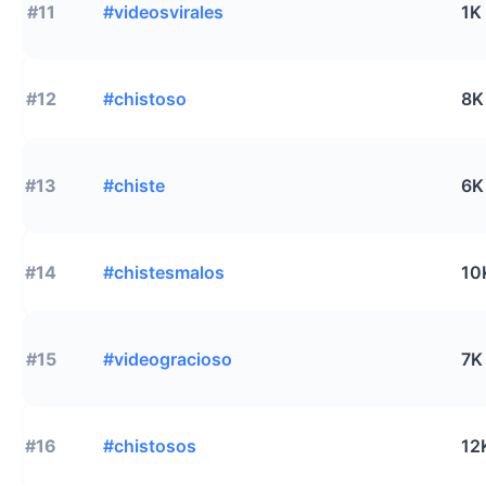
#11
#videosvirales
1K
#12
#chistoso
8K
#13
#chiste
6K
#14
#chistesmalos
10
#15
#videogracioso
7K
#16
#chistosos
12