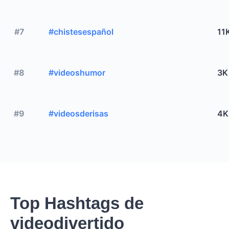
#7
#chistesespañol
11
#8
#videoshumor
3K
#9
#videosderisas
4K
Top Hashtags de
videodivertido