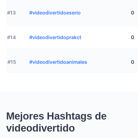
#13
#videodivertidoeserio
0
#14
#videodivertidoprakct
0
#15
#videodivertidoanimales
0
Mejores Hashtags de
videodivertido