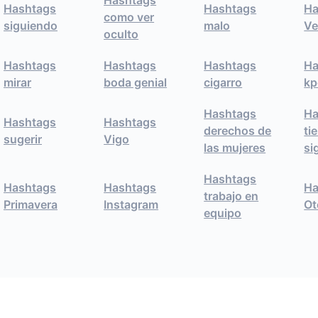
Hashtags
Hashtags
Hashtags
Ha
como ver
siguiendo
malo
Ve
oculto
Hashtags
Hashtags
Hashtags
Ha
mirar
boda genial
cigarro
kp
Hashtags
Ha
Hashtags
Hashtags
derechos de
ti
sugerir
Vigo
las mujeres
si
Hashtags
Hashtags
Hashtags
Ha
trabajo en
Primavera
Instagram
Ot
equipo