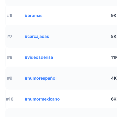
#6
#bromas
9K
#7
#carcajadas
8K
#8
#videosderisa
11
#9
#humorespañol
4K
#10
#humormexicano
6K