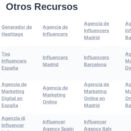
Otros Recursos
Agencia de
Ag
Generador de
Agencia de
Influencers
In
Hashtags
Influencers
Madrid
Ba
Top
Ag
Influencers
Influencers
Influencers
Ma
Madrid
Barcelona
España
Di
Agencia de
Agencia de
Ag
Agencia de
Marketing
Marketing
Ma
Marketing
Digital en
Online en
On
Online
España
Madrid
Ba
Agenzia di
Influencer
Influencer
Influencer
Agency Spain
Agency Italy