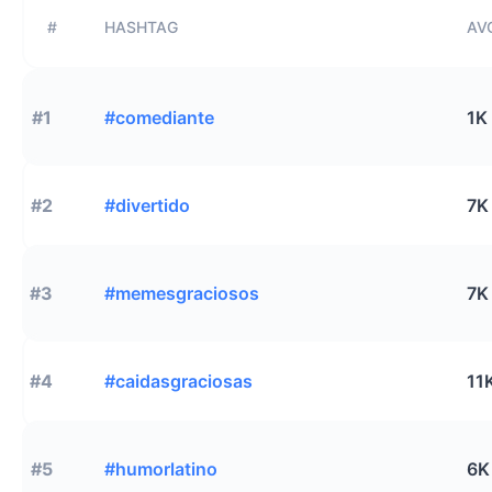
#
HASHTAG
AVG
#1
#comediante
1K
#2
#divertido
7K
#3
#memesgraciosos
7K
#4
#caidasgraciosas
11
#5
#humorlatino
6K