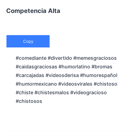
Competencia Alta
Copy
#comediante #divertido #memesgraciosos
#caidasgraciosas #humorlatino #bromas
#carcajadas #videosderisa #humorespañol
#humormexicano #videosvirales #chistoso
#chiste #chistesmalos #videogracioso
#chistosos