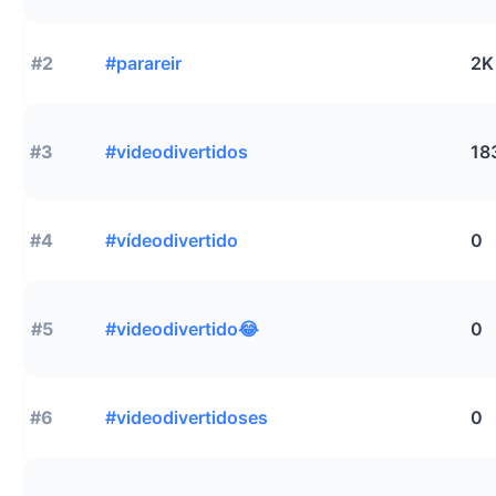
#2
#parareir
2K
#3
#videodivertidos
18
#4
#vídeodivertido
0
#5
#videodivertido😂
0
#6
#videodivertidoses
0