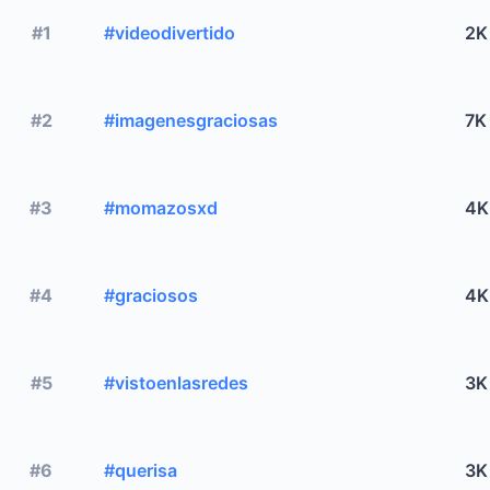
#1
#videodivertido
2K
#2
#imagenesgraciosas
7K
#3
#momazosxd
4K
#4
#graciosos
4K
#5
#vistoenlasredes
3K
#6
#querisa
3K