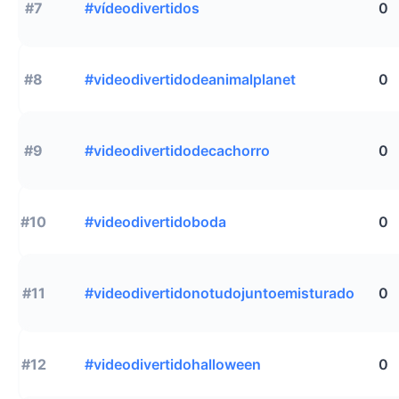
#7
#vídeodivertidos
0
#8
#videodivertidodeanimalplanet
0
#9
#videodivertidodecachorro
0
#10
#videodivertidoboda
0
#11
#videodivertidonotudojuntoemisturado
0
#12
#videodivertidohalloween
0