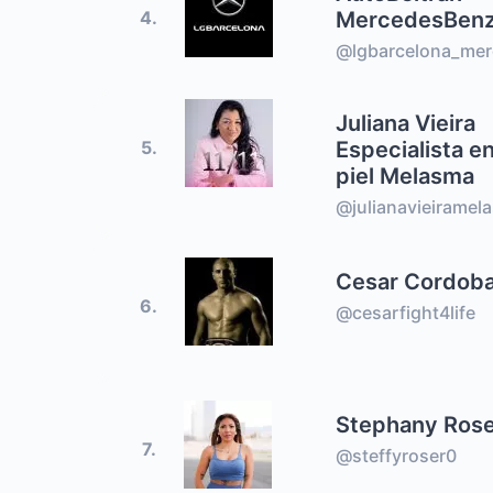
MercedesBen
4.
@lgbarcelona_me
Juliana Vieira
Especialista e
5.
piel Melasma
@julianavieiramel
Cesar Cordob
6.
@cesarfight4life
Stephany Ros
7.
@steffyroser0