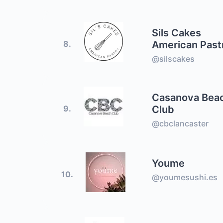
Sils Cakes
American Past
8.
@silscakes
Casanova Bea
Club
9.
@cbclancaster
Youme
10.
@youmesushi.es