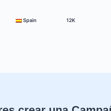
Spain
12K
res crear una Campa