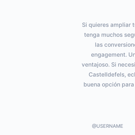
Si quieres ampliar 
tenga muchos segui
las conversione
engagement. Un 
ventajoso. Si neces
Castelldefels, ec
buena opción para 
@USERNAME