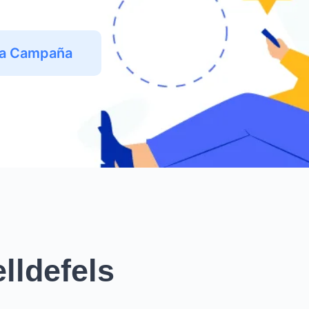
na Campaña
lldefels