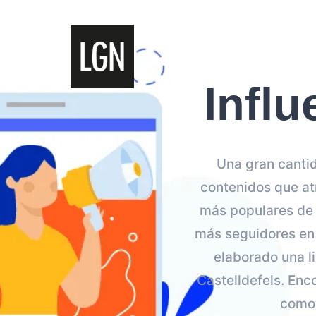
Influ
Una gran cantid
contenidos que at
más populares de C
más seguidores en 
elaborado una l
Castelldefels. Enc
como 