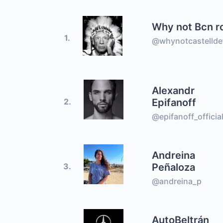
Why not Bcn r
1.
@whynotcastellde
Alexandr
Epifanoff
2.
@epifanoff_officia
Andreina
Peñaloza
3.
@andreina_p
AutoBeltrán