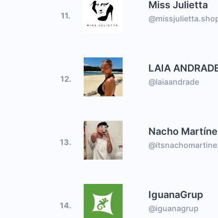
Miss Julietta
11.
@missjulietta.sho
LAIA ANDRAD
12.
@laiaandrade
Nacho Martíne
13.
@itsnachomartine
IguanaGrup
14.
@iguanagrup