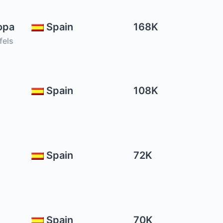
opa
Spain
168K
fels
Spain
108K
l
Spain
72K
Spain
70K