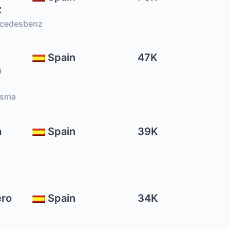
z
rcedesbenz
Spain
47K
n
asma
a
Spain
39K
ero
Spain
34K