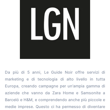
Da più di 5 anni, Le Guide Noir offre servizi di
marketing e di tecnologia di alto livello in tutta
Europa, creando campagne per un'ampia gamma di
aziende che vanno da Zara Home e Samsonite a
Barceló e H&M, e comprendendo anche più piccole e
medie imprese. Questo ci ha permesso di diventare