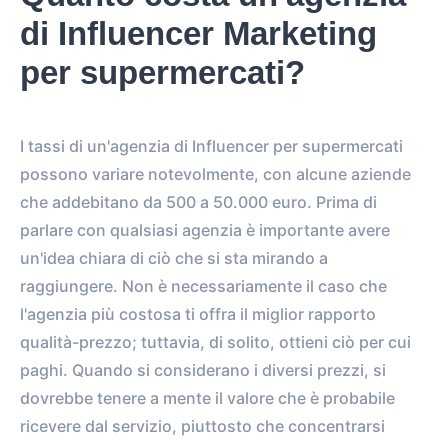
EST. REACH
di Influencer Marketing
0
0
EST. STORY
EST. POST
per supermercati?
IMPRESSIONS
IMPRESSIONS
0
0
I tassi di un'agenzia di Influencer per supermercati
FOLLOWERS
TOTAL POSTS
possono variare notevolmente, con alcune aziende
0%
vs.
0%
che addebitano da 500 a 50.000 euro. Prima di
ENGAGEMENT RATE
VS. BENCHMARK
parlare con qualsiasi agenzia è importante avere
un'idea chiara di ciò che si sta mirando a
raggiungere. Non è necessariamente il caso che
l'agenzia più costosa ti offra il miglior rapporto
qualità-prezzo; tuttavia, di solito, ottieni ciò per cui
paghi. Quando si considerano i diversi prezzi, si
dovrebbe tenere a mente il valore che è probabile
ricevere dal servizio, piuttosto che concentrarsi