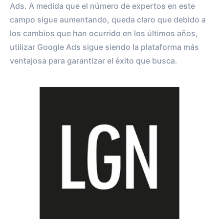
Ads. A medida que el número de expertos en este
campo sigue aumentando, queda claro que debido a
los cambios que han ocurrido en los últimos años,
utilizar Google Ads sigue siendo la plataforma más
ventajosa para garantizar el éxito que busca.