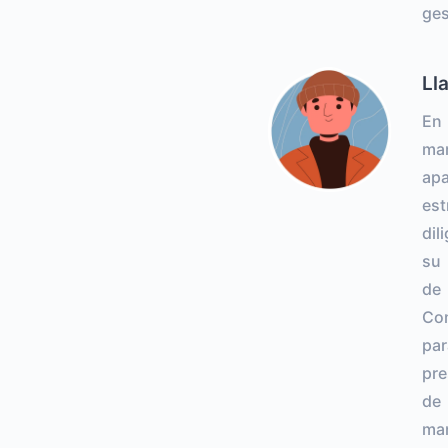
ges
Ll
En 
mar
apa
est
dil
su 
de 
Com
par
pre
de 
man