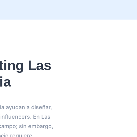
ting Las
ia
a ayudan a diseñar,
 influencers. En Las
campo; sin embargo,
cio requiere.