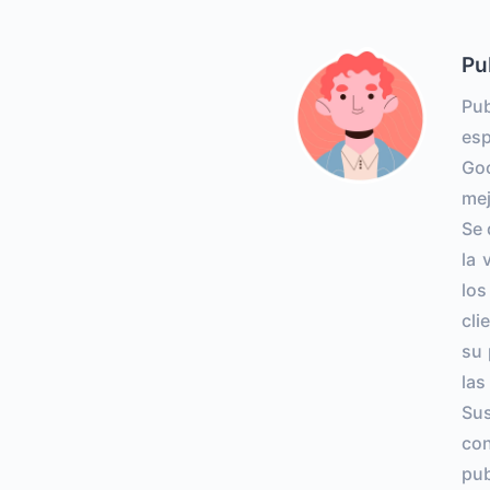
Pu
Pub
esp
Goo
mej
Se 
la 
lo
cli
su 
las
Sus
con
pub