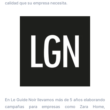
calidad que su empresa necesita.
En Le Guide Noir llevamos más de 5 años elaborando
campañas para empresas como Zara Home,