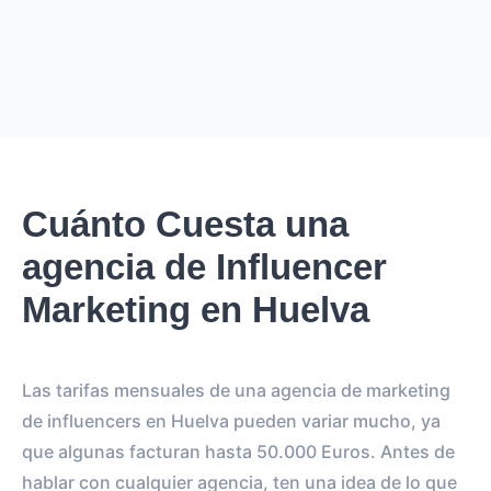
€36.4K – €43.7K
EUR
GBP
USD
NOK
SEK
DKK
Creator
puede cobrar desde
0
por
0 posts and 0 stories
.
Creator
puede llegar a un reach de
0
followers, crear
.
0
Cuánto Cuesta una
REACH ESTIMADO
agencia de Influencer
0
0
IMPRESIONES POR LA
IMPRESIONES POR EL
Marketing en Huelva
HISTORIA
POST
0
0
Las tarifas mensuales de una agencia de marketing
SEGUIDORES
TOTAL INTERACTIONS
de influencers en Huelva pueden variar mucho, ya
0%
vs.
0%
que algunas facturan hasta 50.000 Euros. Antes de
ENGAGEMENT RATE
VS BENCHMARK
hablar con cualquier agencia, ten una idea de lo que