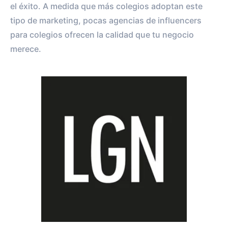
el éxito. A medida que más colegios adoptan este
tipo de marketing, pocas agencias de influencers
para colegios ofrecen la calidad que tu negocio
merece.