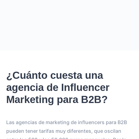
PRECIO ESTIMADO
€36.4K – €43.7K
EUR
GBP
USD
NOK
SEK
DKK
Creator
puede cobrar desde
0
por
0 posts and 0 stories
.
Creator
puede llegar a un reach de
0
followers, crear
.
0
¿Cuánto cuesta una
REACH ESTIMADO
agencia de Influencer
0
0
IMPRESIONES POR LA
IMPRESIONES POR EL
Marketing para B2B?
HISTORIA
POST
0
0
Las agencias de marketing de influencers para B2B
SEGUIDORES
TOTAL INTERACTIONS
pueden tener tarifas muy diferentes, que oscilan
0%
vs.
0%