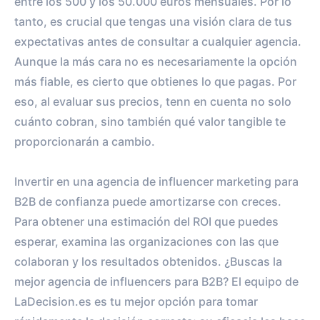
entre los 500 y los 50.000 euros mensuales. Por lo
ENGAGEMENT RATE
VS BENCHMARK
tanto, es crucial que tengas una visión clara de tus
expectativas antes de consultar a cualquier agencia.
Aunque la más cara no es necesariamente la opción
más fiable, es cierto que obtienes lo que pagas. Por
eso, al evaluar sus precios, tenn en cuenta no solo
cuánto cobran, sino también qué valor tangible te
proporcionarán a cambio.
Invertir en una agencia de influencer marketing para
B2B de confianza puede amortizarse con creces.
Para obtener una estimación del ROI que puedes
esperar, examina las organizaciones con las que
colaboran y los resultados obtenidos. ¿Buscas la
mejor agencia de influencers para B2B? El equipo de
LaDecision.es es tu mejor opción para tomar