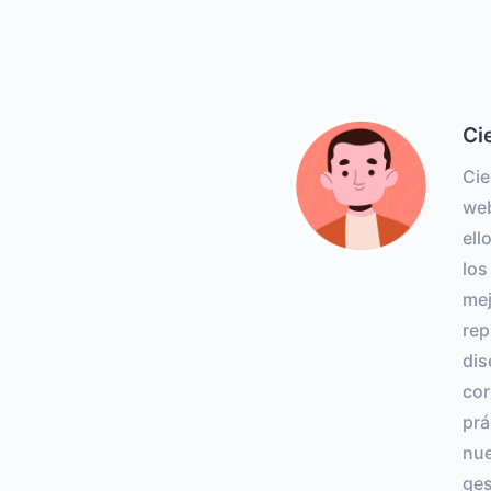
Ci
Cie
web
ell
los
mej
rep
dis
co
prá
nue
ges