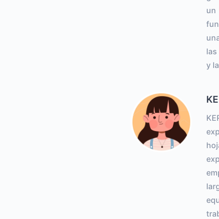
un 
fun
una
las
y l
KE
KER
exp
hoj
exp
emp
lar
equ
tra