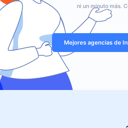
ni un minuto más. C
Mejores agencias de In