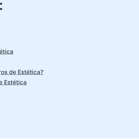
:
ética
ros de Estética?
e Estética