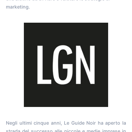
marketing.
Negli ultimi cinque anni, Le Guide Noir ha aperto la
strada del successo alle piccole e medie imprese in