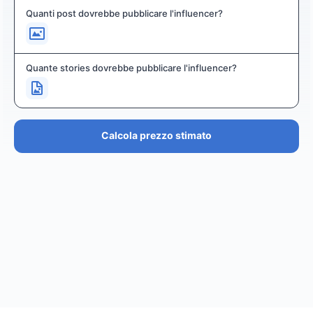
Quanti post dovrebbe pubblicare l'influencer?
Quante stories dovrebbe pubblicare l'influencer?
Calcola prezzo stimato
PREZZO STIMATO
€36.4K – €43.7K
EUR
GBP
USD
NOK
SEK
DKK
Creator
ha un prezzo stimato tra i
0
per
0 posts and 0
stories
.
Creator
puó raggiungere un reach di
0
followers,
.