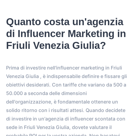
0
Quanto costa un'agenzia
EST. REACH
di Influencer Marketing in
0
0
EST. STORY
EST. POST
Friuli Venezia Giulia?
IMPRESSIONS
IMPRESSIONS
0
0
Prima di investire nell'influencer marketing in Friuli
FOLLOWERS
TOTAL POSTS
Venezia Giulia , è indispensabile definire e fissare gli
0%
vs.
0%
obiettivi desiderati. Con tariffe che variano da 500 a
ENGAGEMENT RATE
VS. BENCHMARK
50.000 a seconda delle dimensioni
dell'organizzazione, è fondamentale ottenere un
solido ritorno con i risultati attesi. Quando decidete
di investire in un'agenzia di influencer scontata con
sede in Friuli Venezia Giulia, dovete valutare il
probabile ROI per la vostra azienda. Non basatevi