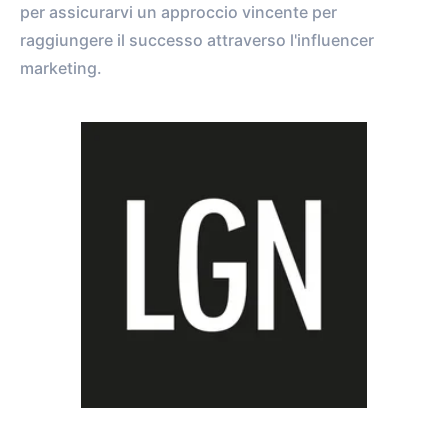
per assicurarvi un approccio vincente per
raggiungere il successo attraverso l'influencer
marketing.