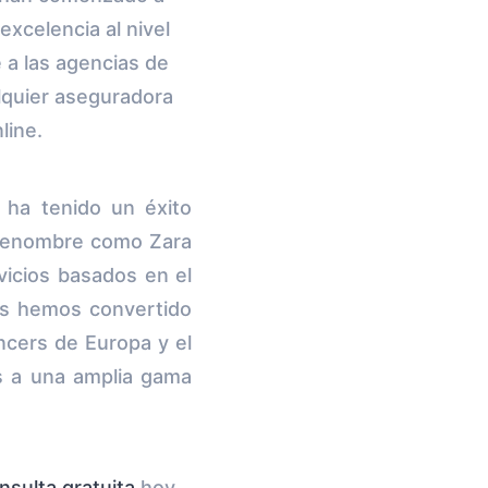
excelencia al nivel
 a las agencias de
lquier aseguradora
line.
 ha tenido un éxito
renombre como Zara
icios basados en el
nos hemos convertido
ncers de Europa y el
 a una amplia gama
nsulta gratuita
hoy