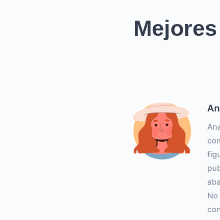
Mejores
An
Ana
com
fi
pub
aba
No
con