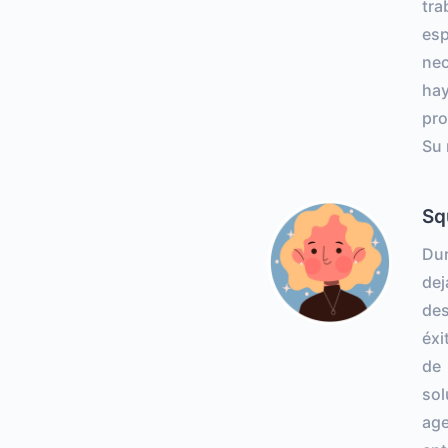
tr
esp
nec
hay
pro
Su 
Sq
Dur
dej
des
éxi
de 
sol
age