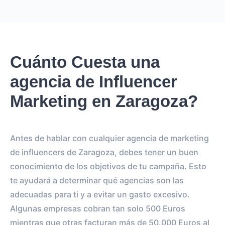
Creator
puede cobrar desde
0
por
0 posts and 0 stories
.
Creator
puede llegar a un reach de
0
followers, crear
.
0
Cuánto Cuesta una
REACH ESTIMADO
agencia de Influencer
0
0
IMPRESIONES POR LA
IMPRESIONES POR EL
Marketing en Zaragoza?
HISTORIA
POST
0
0
Antes de hablar con cualquier agencia de marketing
SEGUIDORES
TOTAL INTERACTIONS
de influencers de Zaragoza, debes tener un buen
0%
vs.
0%
conocimiento de los objetivos de tu campaña. Esto
ENGAGEMENT RATE
VS BENCHMARK
te ayudará a determinar qué agencias son las
adecuadas para ti y a evitar un gasto excesivo.
Algunas empresas cobran tan solo 500 Euros
mientras que otras facturan más de 50.000 Euros al