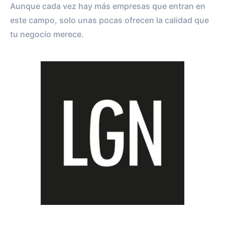
Aunque cada vez hay más empresas que entran en
este campo, solo unas pocas ofrecen la calidad que
tu negocio merece.