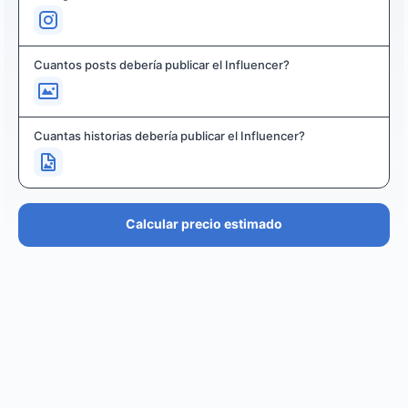
Cuantos posts debería publicar el Influencer?
Cuantas historias debería publicar el Influencer?
Calcular precio estimado
PRECIO ESTIMADO
€36.4K – €43.7K
EUR
GBP
USD
NOK
SEK
DKK