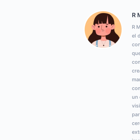
R 
R M
el 
con
que
com
cre
ma
com
un 
vis
par
ce
ext