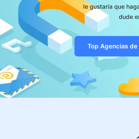
le gustaría que haga
dude en
Top Agencias de 