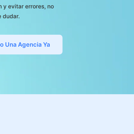
 y evitar errores, no
e dudar.
o Una Agencia Ya