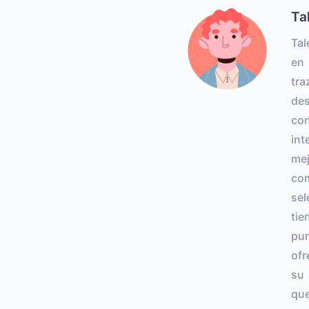
Ta
Tal
en 
tra
des
con
int
mej
com
sel
tie
pun
ofr
su 
que