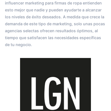
influencer marketing para firmas de ropa entienden
esto mejor que nadie y pueden ayudarte a alcanzar
los niveles de éxito deseados. A medida que crece la
demanda de este tipo de marketing, solo unas pocas
agencias selectas ofrecen resultados óptimos, al
tiempo que satisfacen las necesidades específicas
de tu negocio.