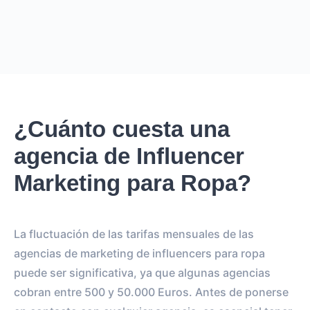
EUR
GBP
USD
NOK
SEK
DKK
Creator
puede cobrar desde
0
por
0 posts and 0 stories
.
Creator
puede llegar a un reach de
0
followers, crear
.
0
¿Cuánto cuesta una
REACH ESTIMADO
agencia de Influencer
0
0
IMPRESIONES POR LA
IMPRESIONES POR EL
Marketing para Ropa?
HISTORIA
POST
0
0
La fluctuación de las tarifas mensuales de las
SEGUIDORES
TOTAL INTERACTIONS
agencias de marketing de influencers para ropa
0%
vs.
0%
puede ser significativa, ya que algunas agencias
ENGAGEMENT RATE
VS BENCHMARK
cobran entre 500 y 50.000 Euros. Antes de ponerse