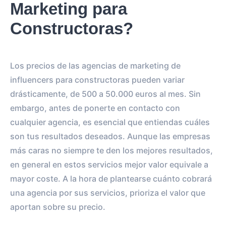
Marketing para
HISTORIA
POST
Constructoras?
0
0
SEGUIDORES
TOTAL INTERACTIONS
Los precios de las agencias de marketing de
0%
vs.
0%
ENGAGEMENT RATE
influencers para constructoras pueden variar
VS BENCHMARK
drásticamente, de 500 a 50.000 euros al mes. Sin
embargo, antes de ponerte en contacto con
cualquier agencia, es esencial que entiendas cuáles
son tus resultados deseados. Aunque las empresas
más caras no siempre te den los mejores resultados,
en general en estos servicios mejor valor equivale a
mayor coste. A la hora de plantearse cuánto cobrará
una agencia por sus servicios, prioriza el valor que
aportan sobre su precio.