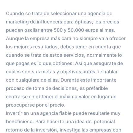
0
0
Cuando se trata de seleccionar una agencia de
SEGUIDORES
TOTAL INTERACTIONS
marketing de influencers para ópticas, los precios
0%
vs.
0%
pueden oscilar entre 500 y 50.000 euros al mes.
ENGAGEMENT RATE
VS BENCHMARK
Aunque la empresa más cara no siempre va a ofrecer
los mejores resultados, debes tener en cuenta que
cuando se trata de estos servicios, normalmente lo
que pagas es lo que obtienes. Así que asegúrate de
cuáles son sus metas y objetivos antes de hablar
con cualquiera de ellas. Durante este importante
proceso de toma de decisiones, es preferible
centrarse en obtener el máximo valor en lugar de
preocuparse por el precio.
Invertir en una agencia fiable puede resultarle muy
beneficioso. Para hacerte una idea del potencial
retorno de la inversión, investiga las empresas con