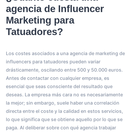
agencia de Influencer
0
0
IMPRESIONES POR LA
IMPRESIONES POR EL
Marketing para
HISTORIA
POST
Tatuadores?
0
0
SEGUIDORES
TOTAL INTERACTIONS
Los costes asociados a una agencia de marketing de
0%
vs.
0%
ENGAGEMENT RATE
influencers para tatuadores pueden variar
VS BENCHMARK
drásticamente, oscilando entre 500 y 50.000 euros.
Antes de contactar con cualquier empresa, es
esencial que seas consciente del resultado que
deseas. La empresa más cara no es necesariamente
la mejor; sin embargo, suele haber una correlación
directa entre el coste y la calidad en estos servicios,
lo que significa que se obtiene aquello por lo que se
paga. Al deliberar sobre con qué agencia trabajar