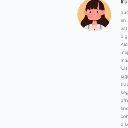
Iru
Iru
en 
est
dig
Alc
mej
má
sat
sig
tra
seg
ofr
enc
con
dis