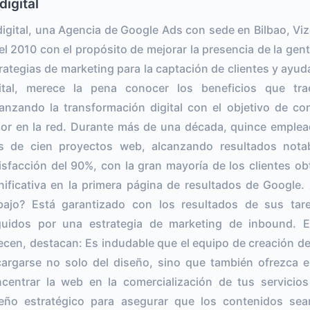
digital
digital, una Agencia de Google Ads con sede en Bilbao, Vi
el 2010 con el propósito de mejorar la presencia de la ge
rategias de marketing para la captación de clientes y ayuda
ital, merece la pena conocer los beneficios que trae
anzando la transformación digital con el objetivo de co
or en la red. Durante más de una década, quince emplea
s de cien proyectos web, alcanzando resultados nota
isfacción del 90%, con la gran mayoría de los clientes o
nificativa en la primera página de resultados de Google. 
bajo? Está garantizado con los resultados de sus ta
uidos por una estrategia de marketing de inbound. E
ecen, destacan: Es indudable que el equipo de creación d
argarse no solo del diseño, sino que también ofrezca e
centrar la web en la comercialización de tus servicios
eño estratégico para asegurar que los contenidos sean