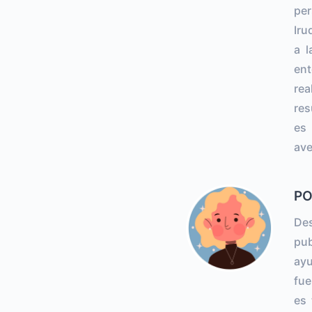
per
Iru
a l
en
rea
res
es
ave
PO
De
pub
ayu
fue
es 