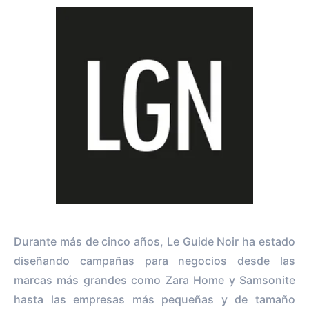
Durante más de cinco años, Le Guide Noir ha estado
diseñando campañas para negocios desde las
marcas más grandes como Zara Home y Samsonite
hasta las empresas más pequeñas y de tamaño