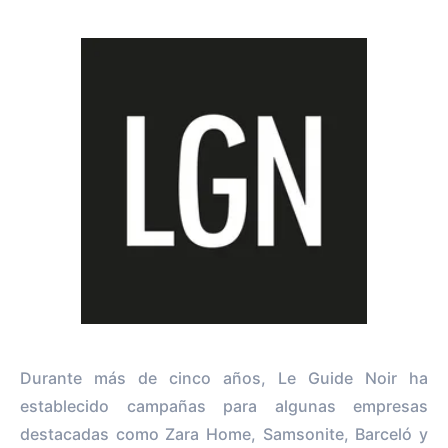
Durante más de cinco años, Le Guide Noir ha
establecido campañas para algunas empresas
destacadas como Zara Home, Samsonite, Barceló y