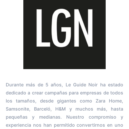
Durante más de 5 años, Le Guide Noir ha estado
dedicado a crear campañas para empresas de todos
los tamaños, desde gigantes como Zara Home,
Samsonite, Barceló, H&M y muchos más, hasta
pequeñas y medianas. Nuestro compromiso y
experiencia nos han permitido convertirnos en uno