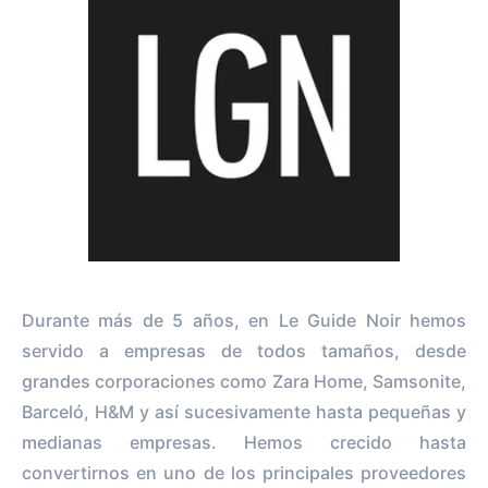
Durante más de 5 años, en Le Guide Noir hemos
servido a empresas de todos tamaños, desde
grandes corporaciones como Zara Home, Samsonite,
Barceló, H&M y así sucesivamente hasta pequeñas y
medianas empresas. Hemos crecido hasta
convertirnos en uno de los principales proveedores