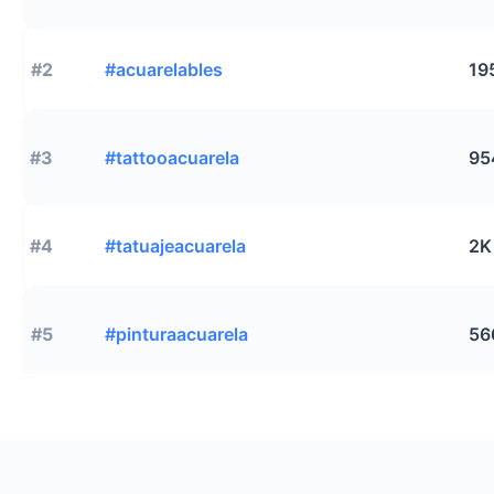
#2
#acuarelables
19
#3
#tattooacuarela
95
#4
#tatuajeacuarela
2K
#5
#pinturaacuarela
56