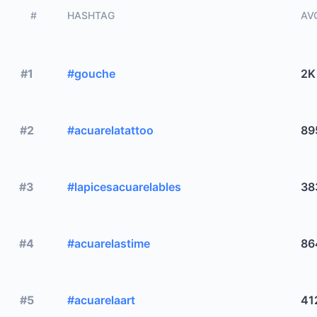
#
HASHTAG
AVG
#1
#gouche
2K
#2
#acuarelatattoo
89
#3
#lapicesacuarelables
38
#4
#acuarelastime
86
#5
#acuarelaart
41