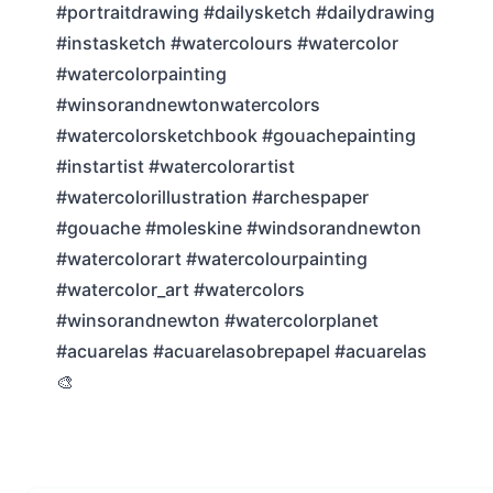
#portraitdrawing #dailysketch #dailydrawing
#instasketch #watercolours #watercolor
#watercolorpainting
#winsorandnewtonwatercolors
#watercolorsketchbook #gouachepainting
#instartist #watercolorartist
#watercolorillustration #archespaper
#gouache #moleskine #windsorandnewton
#watercolorart #watercolourpainting
#watercolor_art #watercolors
#winsorandnewton #watercolorplanet
#acuarelas #acuarelasobrepapel #acuarelas
🎨