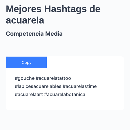
Mejores Hashtags de
acuarela
Competencia Media
Copy
#gouche #acuarelatattoo
#lapicesacuarelables #acuarelastime
#acuarelaart #acuarelabotanica