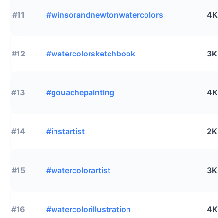
#11
#winsorandnewtonwatercolors
4K
#12
#watercolorsketchbook
3K
#13
#gouachepainting
4K
#14
#instartist
2K
#15
#watercolorartist
3K
#16
#watercolorillustration
4K