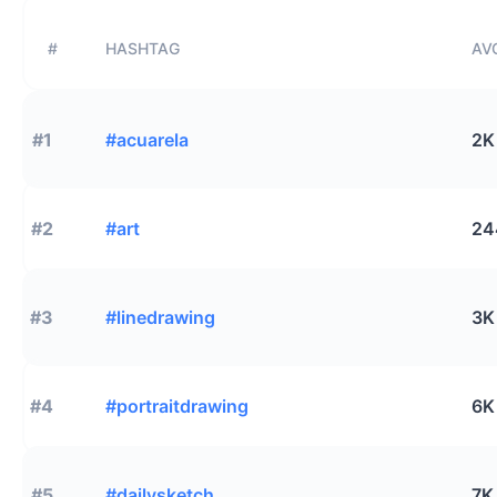
#
HASHTAG
AVG
#1
#acuarela
2K
#2
#art
24
#3
#linedrawing
3K
#4
#portraitdrawing
6K
#5
#dailysketch
7K