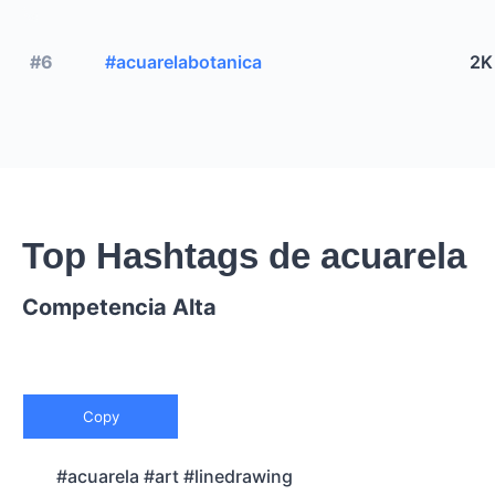
#6
#acuarelabotanica
2K
Top Hashtags de acuarela
Competencia Alta
Copy
#acuarela #art #linedrawing