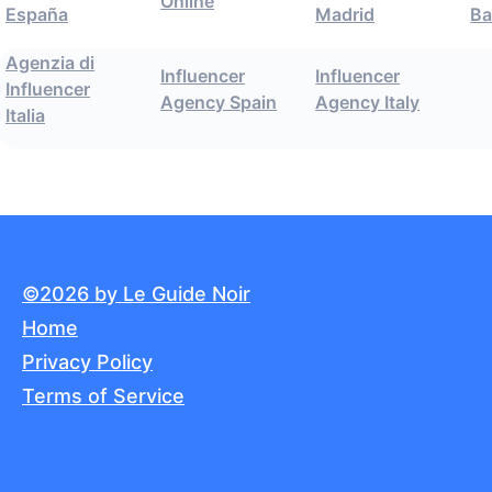
Online
España
Madrid
Ba
Agenzia di
Influencer
Influencer
Influencer
Agency Spain
Agency Italy
Italia
©2026 by Le Guide Noir
Home
Privacy Policy
Terms of Service