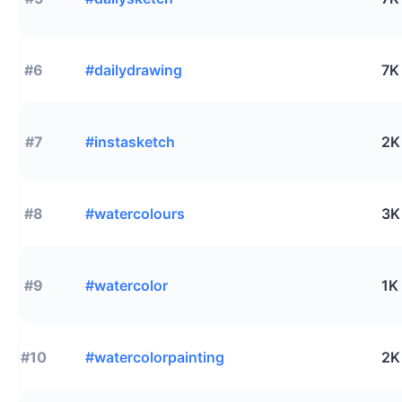
#6
#dailydrawing
7K
#7
#instasketch
2K
#8
#watercolours
3K
#9
#watercolor
1K
#10
#watercolorpainting
2K