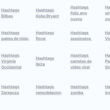
Hashtags
Ha
Hashtags
Hashtags
Feliz ano
si
Bilbao
Kobe Bryant
nuevo
co
Hashtags
Hashtags
Hashtags
Ha
paleta de hielo
floral
asesinatos
Vi
Hashtags
Hashtags
Ha
Hashtags
Virginia
carretes de
Pa
Ibiza
Occidental
video viral
Gr
Hashtags
Hashtags
Hashtags
Ha
Zaragoza
remodelacion
zumba
In