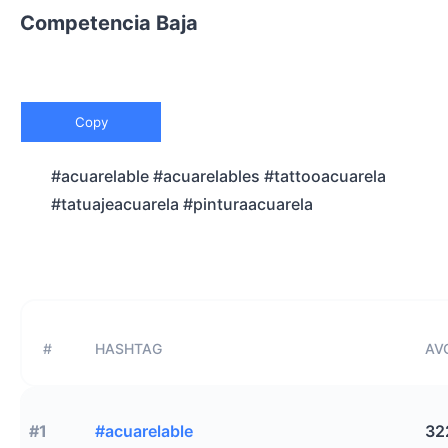
Competencia Baja
Copy
#acuarelable #acuarelables #tattooacuarela
#tatuajeacuarela #pinturaacuarela
#
HASHTAG
AVG
#1
#acuarelable
32