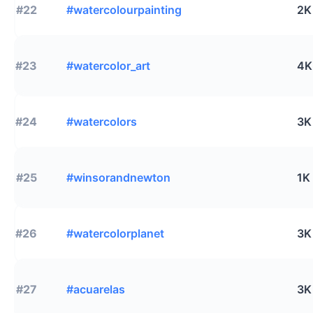
#22
#watercolourpainting
2K
#23
#watercolor_art
4K
#24
#watercolors
3K
#25
#winsorandnewton
1K
#26
#watercolorplanet
3K
#27
#acuarelas
3K