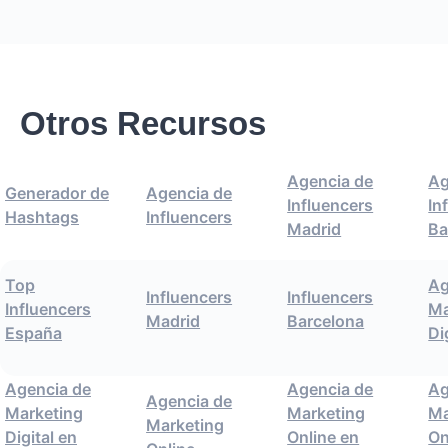
Otros Recursos
Agencia de
Ag
Generador de
Agencia de
Influencers
In
Hashtags
Influencers
Madrid
Ba
Top
Ag
Influencers
Influencers
Influencers
Ma
Madrid
Barcelona
España
Di
Agencia de
Agencia de
Ag
Agencia de
Marketing
Marketing
Ma
Marketing
Digital en
Online en
On