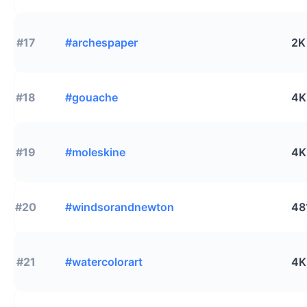
#17
#archespaper
2K
#18
#gouache
4K
#19
#moleskine
4K
#20
#windsorandnewton
48
#21
#watercolorart
4K