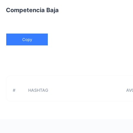
Competencia Baja
Copy
#
HASHTAG
AVG