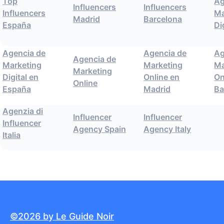
Top
Ag
Influencers
Influencers
Influencers
Ma
Madrid
Barcelona
España
Di
Agencia de
Agencia de
Ag
Agencia de
Marketing
Marketing
Ma
Marketing
Digital en
Online en
On
Online
España
Madrid
Ba
Agenzia di
Influencer
Influencer
Influencer
Agency Spain
Agency Italy
Italia
©2026 by Le Guide Noir