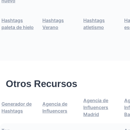
nuevo
Hashtags
Hashtags
Hashtags
Ha
paleta de hielo
Verano
atletismo
es
Otros Recursos
Agencia de
Ag
Generador de
Agencia de
Influencers
In
Hashtags
Influencers
Madrid
Ba