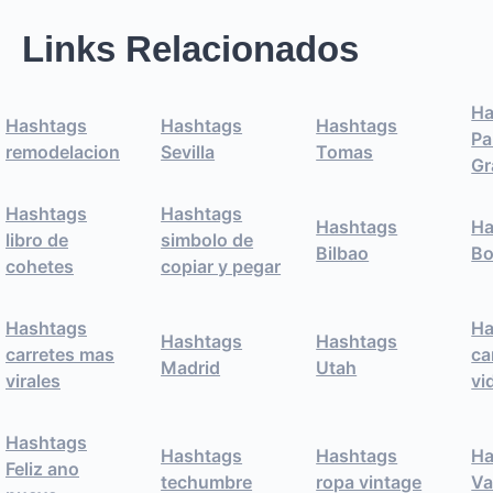
Links Relacionados
Ha
Hashtags
Hashtags
Hashtags
Pa
remodelacion
Sevilla
Tomas
Gr
Hashtags
Hashtags
Hashtags
Ha
libro de
simbolo de
Bilbao
B
cohetes
copiar y pegar
Hashtags
Ha
Hashtags
Hashtags
carretes mas
ca
Madrid
Utah
virales
vi
Hashtags
Hashtags
Hashtags
Ha
Feliz ano
techumbre
ropa vintage
Va