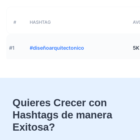
#
HASHTAG
AVG
#1
#diseñoarquitectonico
5K
Quieres Crecer con
Hashtags de manera
Exitosa?