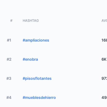
#
HASHTAG
AVG
#1
#ampliaciones
16
#2
#enobra
6K
#3
#pisosflotantes
97
#4
#mueblesdehierro
49