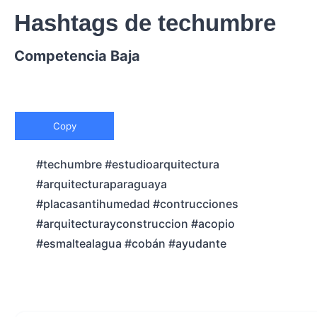
Hashtags de techumbre
Competencia Baja
Copy
#techumbre #estudioarquitectura
#arquitecturaparaguaya
#placasantihumedad #contrucciones
#arquitecturayconstruccion #acopio
#esmaltealagua #cobán #ayudante