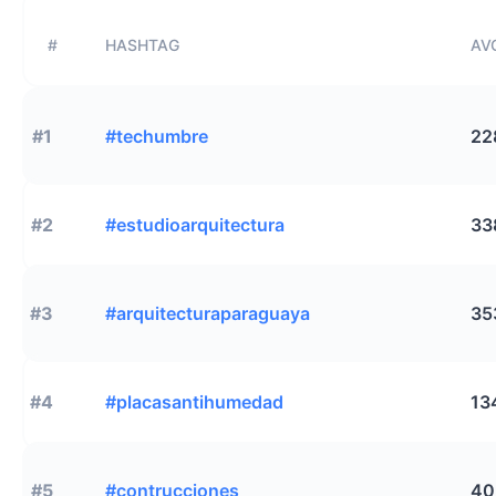
#
HASHTAG
AVG
#1
#techumbre
22
#2
#estudioarquitectura
33
#3
#arquitecturaparaguaya
35
#4
#placasantihumedad
13
#5
#contrucciones
40