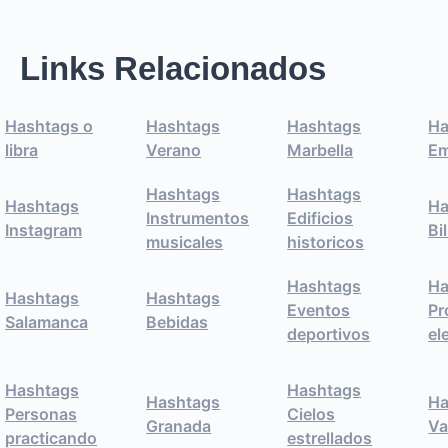
Links Relacionados
Hashtags o
Hashtags
Hashtags
Ha
libra
Verano
Marbella
Em
Hashtags
Hashtags
Hashtags
Ha
Instrumentos
Edificios
Instagram
Bi
musicales
historicos
Hashtags
Ha
Hashtags
Hashtags
Eventos
Pr
Salamanca
Bebidas
deportivos
el
Hashtags
Hashtags
Hashtags
Ha
Personas
Cielos
Granada
Va
practicando
estrellados