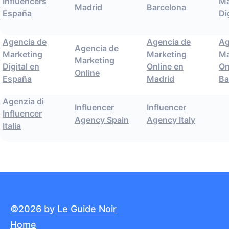
Influencers
Ma
Madrid
Barcelona
España
Di
Agencia de
Agencia de
Ag
Agencia de
Marketing
Marketing
Ma
Marketing
Digital en
Online en
On
Online
España
Madrid
Ba
Agenzia di
Influencer
Influencer
Influencer
Agency Spain
Agency Italy
Italia
©2026 by Le Guide Noir
Home