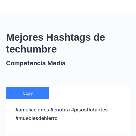
Mejores Hashtags de
techumbre
Competencia Media
Copy
#ampliaciones #enobra #pisosflotantes
#mueblesdehierro