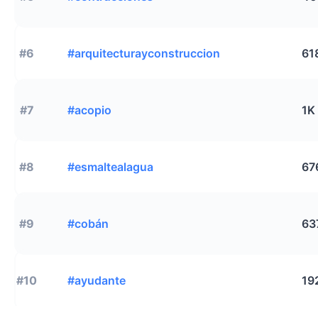
#6
#arquitecturayconstruccion
61
#7
#acopio
1K
#8
#esmaltealagua
67
#9
#cobán
63
#10
#ayudante
19