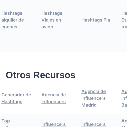
Hashtags
Hashtags
Ha
alquiler de
Viajes en
Hashtags Pla
Es
coches
avion
tr
Otros Recursos
Agencia de
Ag
Generador de
Agencia de
Influencers
In
Hashtags
Influencers
Madrid
Ba
Top
Ag
Influencers
Influencers