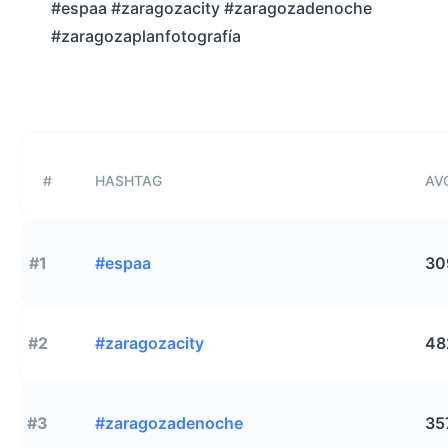
#espaa #zaragozacity #zaragozadenoche
#zaragozaplanfotografía
#
HASHTAG
AVG
#1
#espaa
30
#2
#zaragozacity
48
#3
#zaragozadenoche
35