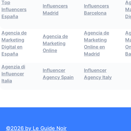
Top
Ag
Influencers
Influencers
Influencers
Ma
Madrid
Barcelona
España
Di
Agencia de
Agencia de
Ag
Agencia de
Marketing
Marketing
Ma
Marketing
Digital en
Online en
On
Online
España
Madrid
Ba
Agenzia di
Influencer
Influencer
Influencer
Agency Spain
Agency Italy
Italia
©2026 by Le Guide Noir