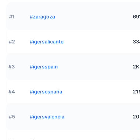
#1
#zaragoza
69
#2
#igersalicante
33
#3
#igersspain
2K
#4
#igersespaña
21
#5
#igersvalencia
20