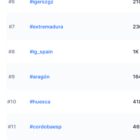
#6
#igerszgz
21
#7
#extremadura
23
#8
#ig_spain
1K
#9
#aragón
16
#10
#huesca
41
#11
#cordobaesp
46