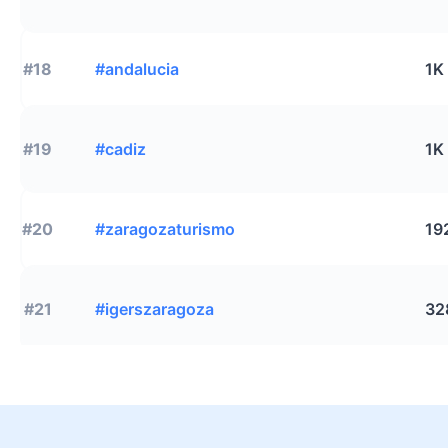
#18
#andalucia
1K
#19
#cadiz
1K
#20
#zaragozaturismo
19
#21
#igerszaragoza
32