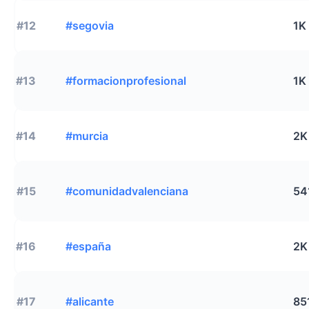
#12
#segovia
1K
#13
#formacionprofesional
1K
#14
#murcia
2K
#15
#comunidadvalenciana
54
#16
#españa
2K
#17
#alicante
85