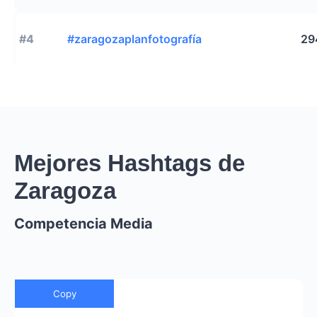
#4
#zaragozaplanfotografía
29
Mejores Hashtags de
Zaragoza
Competencia Media
Copy