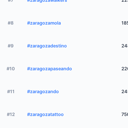
#8
#zaragozamola
18
#9
#zaragozadestino
24
#10
#zaragozapaseando
22
#11
#zaragozando
24
#12
#zaragozatattoo
75