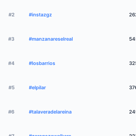
#2
#instazgz
26
#3
#manzanareselreal
54
#4
#losbarrios
32
#5
#elpilar
37
#6
#talaveradelareina
24
#7
#zaragozawalkers
22