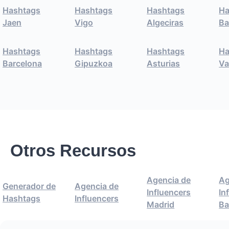
Hashtags
Hashtags
Hashtags
Ha
Jaen
Vigo
Algeciras
Ba
Hashtags
Hashtags
Hashtags
Ha
Barcelona
Gipuzkoa
Asturias
Va
Otros Recursos
Agencia de
Ag
Generador de
Agencia de
Influencers
In
Hashtags
Influencers
Madrid
Ba