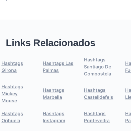
Links Relacionados
Hashtags
Hashtags
Hashtags Las
Ha
Santiago De
Girona
Palmas
Fu
Compostela
Hashtags
Hashtags
Hashtags
Ha
Mickey
Marbella
Castelldefels
Ll
Mouse
Hashtags
Hashtags
Hashtags
Ha
Orihuela
Instagram
Pontevedra
Pa