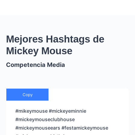
Mejores Hashtags de
Mickey Mouse
Competencia Media
Copy
#mikeymouse #mickeyeminnie
#mickeymouseclubhouse
#mickeymouseears #festamickeymouse