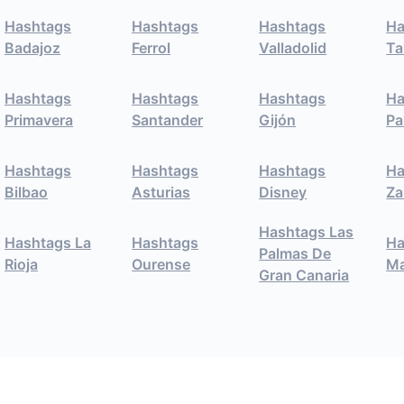
Hashtags
Hashtags
Hashtags
Ha
Badajoz
Ferrol
Valladolid
Ta
Hashtags
Hashtags
Hashtags
Ha
Primavera
Santander
Gijón
Pa
Hashtags
Hashtags
Hashtags
Ha
Bilbao
Asturias
Disney
Za
Hashtags Las
Hashtags La
Hashtags
Ha
Palmas De
Rioja
Ourense
Ma
Gran Canaria