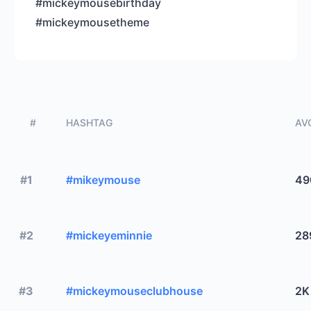
#mickeymousebirthday
#mickeymousetheme
#
HASHTAG
AVG
#1
#mikeymouse
49
#2
#mickeyeminnie
28
#3
#mickeymouseclubhouse
2K