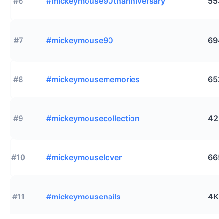
#6
#mickeymouse90thanniversary
55
#7
#mickeymouse90
69
#8
#mickeymousememories
65
#9
#mickeymousecollection
42
#10
#mickeymouselover
66
#11
#mickeymousenails
4K