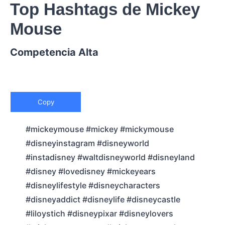
Top Hashtags de Mickey
Mouse
Competencia Alta
Copy
#mickeymouse #mickey #mickymouse
#disneyinstagram #disneyworld
#instadisney #waltdisneyworld #disneyland
#disney #lovedisney #mickeyears
#disneylifestyle #disneycharacters
#disneyaddict #disneylife #disneycastle
#liloystich #disneypixar #disneylovers