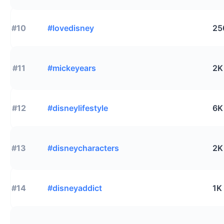
#10
#lovedisney
25
#11
#mickeyears
2K
#12
#disneylifestyle
6K
#13
#disneycharacters
2K
#14
#disneyaddict
1K