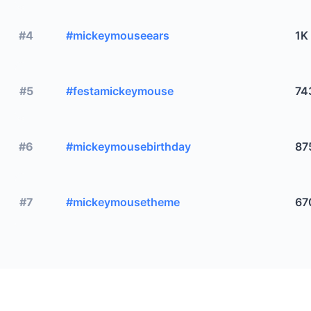
#4
#mickeymouseears
1K
#5
#festamickeymouse
74
#6
#mickeymousebirthday
87
#7
#mickeymousetheme
67