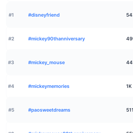
#1
#disneyfriend
54
#2
#mickey90thanniversary
49
#3
#mickey_mouse
44
#4
#mickeymemories
1K
#5
#paosweetdreams
51