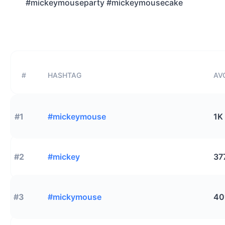
#mickeymouseparty #mickeymousecake
#
HASHTAG
AVG
#1
#mickeymouse
1K
#2
#mickey
37
#3
#mickymouse
40