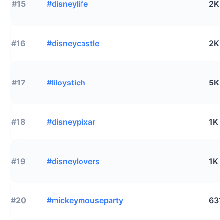
#15
#disneylife
2K
#16
#disneycastle
2K
#17
#liloystich
5K
#18
#disneypixar
1K
#19
#disneylovers
1K
#20
#mickeymouseparty
63