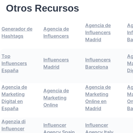
Otros Recursos
Agencia de
Ag
Generador de
Agencia de
Influencers
In
Hashtags
Influencers
Madrid
Ba
Top
Ag
Influencers
Influencers
Influencers
Ma
Madrid
Barcelona
España
Di
Agencia de
Agencia de
Ag
Agencia de
Marketing
Marketing
Ma
Marketing
Digital en
Online en
On
Online
España
Madrid
Ba
Agenzia di
Influencer
Influencer
Influencer
Agency Spain
Agency Italy