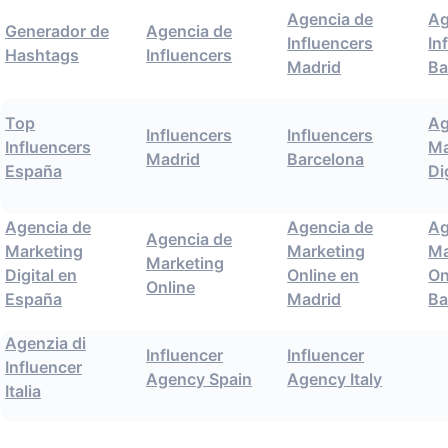
Agencia de
Ag
Generador de
Agencia de
Influencers
In
Hashtags
Influencers
Madrid
Ba
Top
Ag
Influencers
Influencers
Influencers
Ma
Madrid
Barcelona
España
Di
Agencia de
Agencia de
Ag
Agencia de
Marketing
Marketing
Ma
Marketing
Digital en
Online en
On
Online
España
Madrid
Ba
Agenzia di
Influencer
Influencer
Influencer
Agency Spain
Agency Italy
Italia