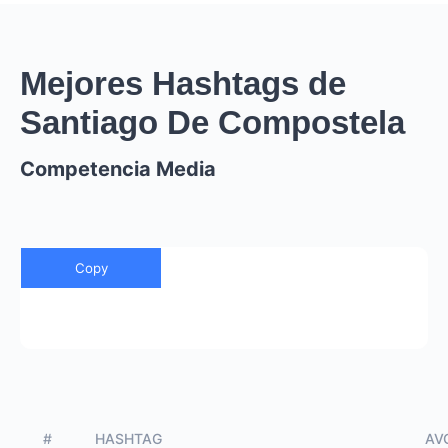
Mejores Hashtags de
Santiago De Compostela
Competencia Media
Copy
#
HASHTAG
AVG