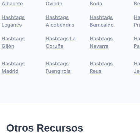
Albacete
Oviedo
Boda
Be
Hashtags
Hashtags
Hashtags
Ha
Leganés
Alcobendas
Baracaldo
Pr
Hashtags
Hashtags La
Hashtags
Ha
Gijón
Coruña
Navarra
Pa
Hashtags
Hashtags
Hashtags
Ha
Madrid
Fuengirola
Reus
Ja
Otros Recursos