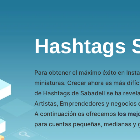
Hashtags 
Para obtener el máximo éxito en Insta
miniaturas. Crecer ahora es más difíc
de Hashtags de Sabadell se ha revela
Artistas, Emprendedores y negocios 
A continuación os ofrecemos
los mej
para cuentas pequeñas, medianas y 