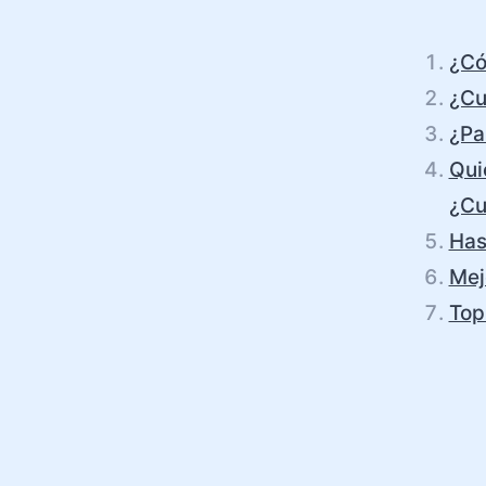
¿Có
¿Cu
¿Pa
Qui
¿Cu
Has
Mej
Top