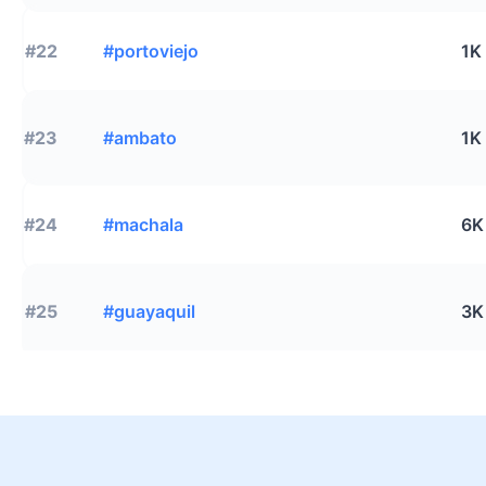
#22
#portoviejo
1K
#23
#ambato
1K
#24
#machala
6K
#25
#guayaquil
3K