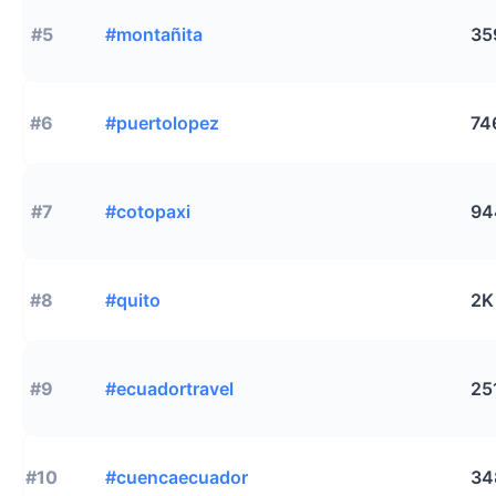
#5
#montañita
35
#6
#puertolopez
74
#7
#cotopaxi
94
#8
#quito
2K
#9
#ecuadortravel
25
#10
#cuencaecuador
34