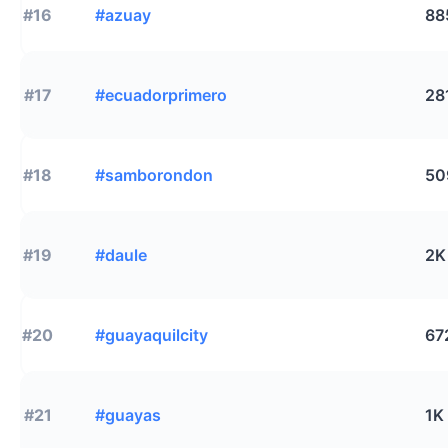
#16
#azuay
88
#17
#ecuadorprimero
28
#18
#samborondon
50
#19
#daule
2K
#20
#guayaquilcity
67
#21
#guayas
1K