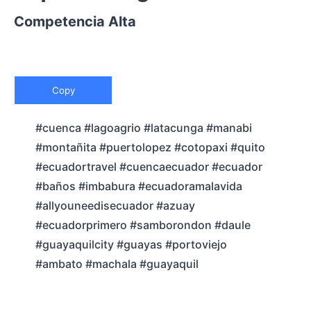
Competencia Alta
Copy
#cuenca #lagoagrio #latacunga #manabi
#montañita #puertolopez #cotopaxi #quito
#ecuadortravel #cuencaecuador #ecuador
#baños #imbabura #ecuadoramalavida
#allyouneedisecuador #azuay
#ecuadorprimero #samborondon #daule
#guayaquilcity #guayas #portoviejo
#ambato #machala #guayaquil