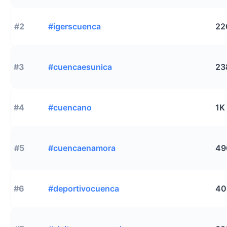
#2
#igerscuenca
22
#3
#cuencaesunica
23
#4
#cuencano
1K
#5
#cuencaenamora
49
#6
#deportivocuenca
40