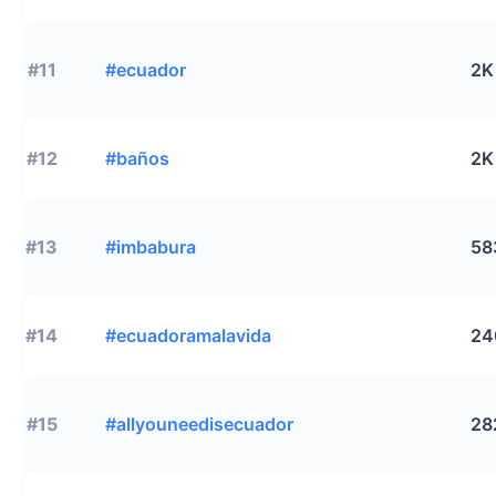
#11
#ecuador
2K
#12
#baños
2K
#13
#imbabura
58
#14
#ecuadoramalavida
24
#15
#allyouneedisecuador
28