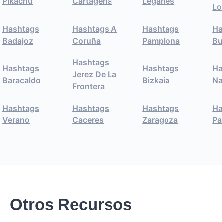
Pikachu
Cartagena
Leganés
Lo
Hashtags
Hashtags A
Hashtags
Ha
Badajoz
Coruña
Pamplona
Bu
Hashtags
Hashtags
Hashtags
Ha
Jerez De La
Baracaldo
Bizkaia
Na
Frontera
Hashtags
Hashtags
Hashtags
Ha
Verano
Caceres
Zaragoza
Pa
Otros Recursos