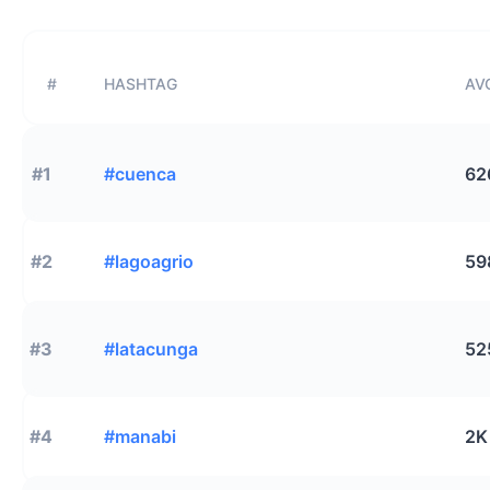
#
HASHTAG
AVG
#1
#cuenca
62
#2
#lagoagrio
59
#3
#latacunga
52
#4
#manabi
2K