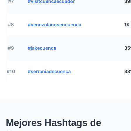
#7
#visitcuencaecuador
39
#8
#venezolanosencuenca
1K
#9
#jakecuenca
35
#10
#serraniadecuenca
33
Mejores Hashtags de