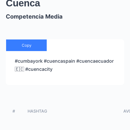
Cuenca
Competencia Media
Copy
#cumbayork #cuencaspain #cuencaecuador
🇪🇨 #cuencacity
#
HASHTAG
AVG