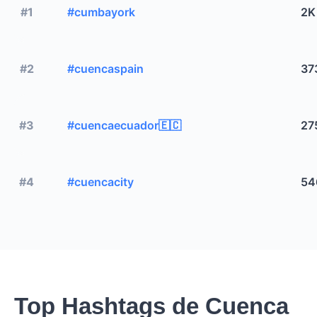
#1
#cumbayork
2K
#2
#cuencaspain
37
#3
#cuencaecuador🇪🇨
27
#4
#cuencacity
54
Top Hashtags de Cuenca