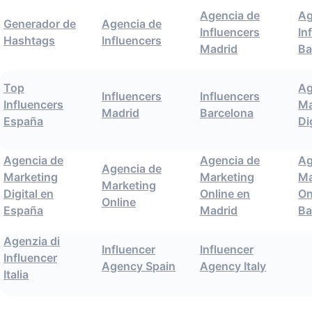
Agencia de
Ag
Generador de
Agencia de
Influencers
In
Hashtags
Influencers
Madrid
Ba
Top
Ag
Influencers
Influencers
Influencers
Ma
Madrid
Barcelona
España
Di
Agencia de
Agencia de
Ag
Agencia de
Marketing
Marketing
Ma
Marketing
Digital en
Online en
On
Online
España
Madrid
Ba
Agenzia di
Influencer
Influencer
Influencer
Agency Spain
Agency Italy
Italia