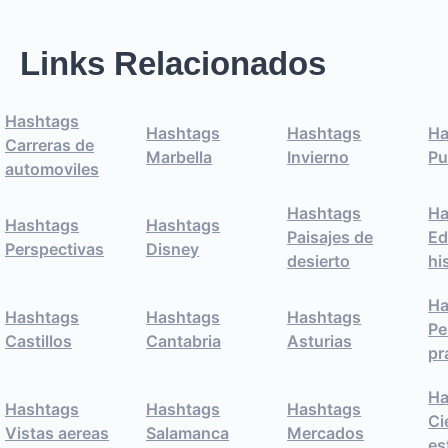
Links Relacionados
Hashtags
Hashtags
Hashtags
Ha
Carreras de
Marbella
Invierno
Pu
automoviles
Hashtags
Ha
Hashtags
Hashtags
Paisajes de
Ed
Perspectivas
Disney
desierto
hi
Ha
Hashtags
Hashtags
Hashtags
Pe
Castillos
Cantabria
Asturias
pr
Ha
Hashtags
Hashtags
Hashtags
Ci
Vistas aereas
Salamanca
Mercados
es