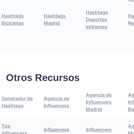
Hashtags
Hashtags
Hashtags
Ha
Deportes
Bicicletas
Madrid
Re
extremos
Otros Recursos
Agencia de
Ag
Generador de
Agencia de
Influencers
In
Hashtags
Influencers
Madrid
Ba
Top
Ag
Influencers
Influencers
Influencers
Ma