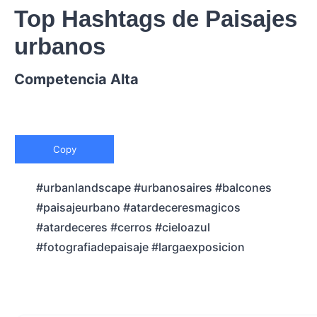
Top Hashtags de Paisajes
urbanos
Competencia Alta
Copy
#urbanlandscape #urbanosaires #balcones
#paisajeurbano #atardeceresmagicos
#atardeceres #cerros #cieloazul
#fotografiadepaisaje #largaexposicion