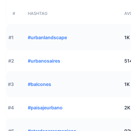
#
HASHTAG
AVG
#1
#urbanlandscape
1K
#2
#urbanosaires
51
#3
#balcones
1K
#4
#paisajeurbano
2K
#5
#atardeceresmagicos
93