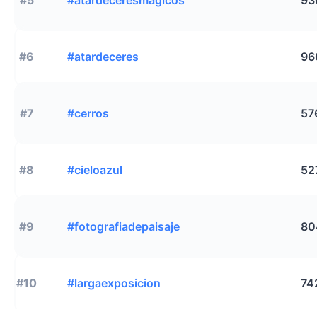
#6
#atardeceres
96
#7
#cerros
57
#8
#cieloazul
52
#9
#fotografiadepaisaje
80
#10
#largaexposicion
74