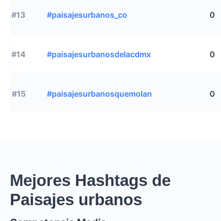
#13
#paisajesurbanos_co
0
#14
#paisajesurbanosdelacdmx
0
#15
#paisajesurbanosquemolan
0
Mejores Hashtags de
Paisajes urbanos