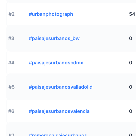
#2
#urbanphotograph
54
#3
#paisajesurbanos_bw
0
#4
#paisajesurbanoscdmx
0
#5
#paisajesurbanosvalladolid
0
#6
#paisajesurbanosvalencia
0
#7
#romeropaisajesurbanos
0