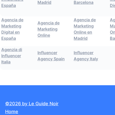
Madrid
Barcelona
España
Di
Agencia de
Agencia de
Ag
Agencia de
Marketing
Marketing
Ma
Marketing
Digital en
Online en
On
Online
España
Madrid
Ba
Agenzia di
Influencer
Influencer
Influencer
Agency Spain
Agency Italy
Italia
©2026 by Le Guide Noir
Home