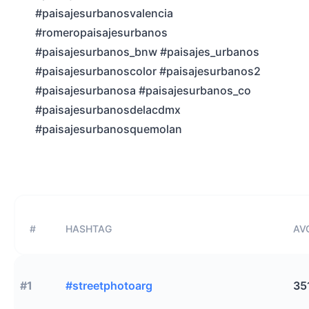
#paisajesurbanosvalencia
#romeropaisajesurbanos
#paisajesurbanos_bnw #paisajes_urbanos
#paisajesurbanoscolor #paisajesurbanos2
#paisajesurbanosa #paisajesurbanos_co
#paisajesurbanosdelacdmx
#paisajesurbanosquemolan
#
HASHTAG
AVG
#1
#streetphotoarg
35