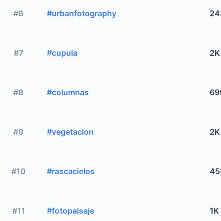
#6
#urbanfotography
24
#7
#cupula
2K
#8
#columnas
69
#9
#vegetacion
2K
#10
#rascacielos
45
#11
#fotopaisaje
1K