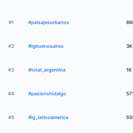
#1
#paisajesurbanos
66
#2
#igbuenosaires
3K
#3
#total_argentina
1K
#4
#pasionxhidalgo
57
#5
#ig_latinoamerica
55