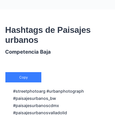
Hashtags de Paisajes
urbanos
Competencia Baja
Copy
#streetphotoarg #urbanphotograph
#paisajesurbanos_bw
#paisajesurbanoscdmx
#paisajesurbanosvalladolid